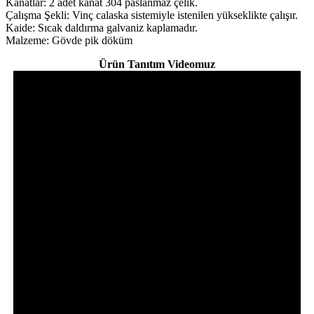
Kanatlar: 2 adet kanat 304 paslanmaz çelik.
Çalışma Şekli: Vinç calaska sistemiyle istenilen yükseklikte çalışır.
Kaide: Sıcak daldırma galvaniz kaplamadır.
Malzeme: Gövde pik döküm
Ürün Tanıtım Videomuz