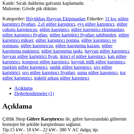
Kaide: Sıcak daldırma galvaniz kaplamadır.
Malzeme: Gövde pik döküm
Kategoriler:
Büyükbaş Hayvan Ekipmanları
Etiketler:
11 kw gübre
karıştırıcı fiyatları
,
2.el gübre karıştırıcı
,
eys gübre karıştırıcı
,
gübre
çukuru karıştırıcısı
,
gübre karıştırıcı
,
gübre karıştırıcı ekipmanları
,
gübre karıştırıcı fiyatları
,
gübre kariştirici fiyatları sahibinden
,
gübre
karıştırıcı mikser
,
gübre karıştırıcı pompa
,
gübre karıştırıcı ve
pompası
,
gübre karıştırıcısı
,
gübre karıştırma kazanı
,
gübre
karıştırma makinesi
,
gübre karıştırma tankı
,
hayvan gübre karıştırıcı
,
hayvan gübre kariştirici fiyatı
,
ikinci el gübre karıştırıcı
,
katı gübre
karıştırıcı
,
kompost gübre karıştırıcı
,
kuyruk milli gübre karıştırıcı
,
markim gübre karıştırıcı
,
satılık gübre karıştırıcı
,
sıvı gübre
kariştirici
,
sıvı gübre karıştırıcı fiyatları
,
suma gübre karıştırıcı
,
toz
gübre karıştırıcı
,
traktör arkası gübre karıştırıcı
Açıklama
Değerlendirmeler (1)
Açıklama
Çiftlik Shop
Gübre Karıştırıcı
sı ile, gübre havuzundaki gübrenin
homojen bir şekilde karıştırılması sağlanır.
Tip:15 kW– 18 kW– 22 kW– 380 V AC dalgıç tip.