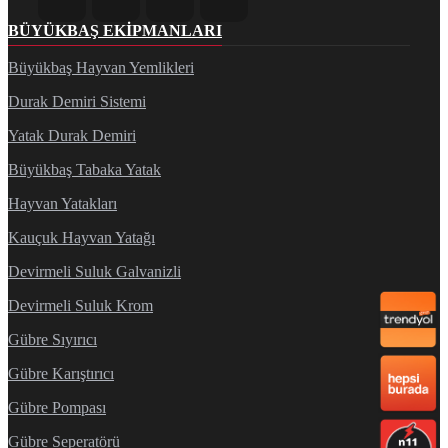
BÜYÜKBAŞ EKIPMANLARI
Büyükbaş Hayvan Yemlikleri
Durak Demiri Sistemi
Yatak Durak Demiri
Büyükbaş Tabaka Yatak
Hayvan Yatakları
Kauçuk Hayvan Yatağı
Devirmeli Suluk Galvanizli
Devirmeli Suluk Krom
Gübre Sıyırıcı
Gübre Karıştırıcı
Gübre Pompası
Gübre Seperatörü