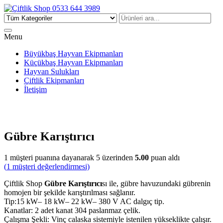
Çiftlik Shop 0533 644 3989
Menu
Büyükbaş Hayvan Ekipmanları
Küçükbaş Hayvan Ekipmanları
Hayvan Sulukları
Çiftlik Ekipmanları
İletişim
Gübre Karıştırıcı
1
müşteri puanına dayanarak 5 üzerinden
5.00
puan aldı
(
1
müşteri değerlendirmesi)
Çiftlik Shop
Gübre Karıştırıcı
sı ile, gübre havuzundaki gübrenin
homojen bir şekilde karıştırılması sağlanır.
Tip:15 kW– 18 kW– 22 kW– 380 V AC dalgıç tip.
Kanatlar: 2 adet kanat 304 paslanmaz çelik.
Çalışma Şekli: Vinç calaska sistemiyle istenilen yükseklikte çalışır.