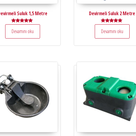
evirmeli Suluk 1,5 Metre
Devirmeli Suluk 2 Metre
5 üzerinden
5 üzerinden
Devamını oku
Devamını oku
5.00
5.00
oy aldı
oy aldı