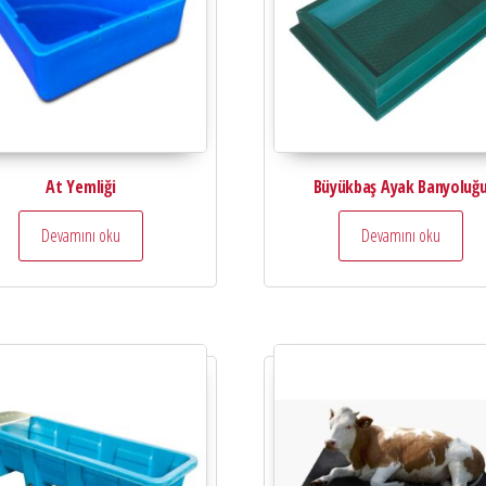
At Yemliği
Büyükbaş Ayak Banyoluğ
Devamını oku
Devamını oku