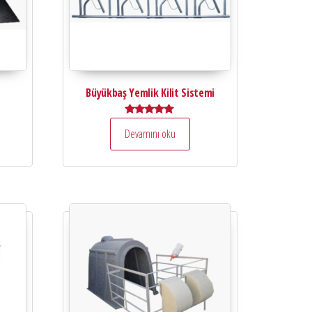
Büyükbaş Yemlik Kilit Sistemi
5 üzerinden
Devamını oku
5.00
oy aldı