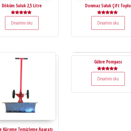
Döküm Suluk 2,5 Litre
Donmaz Suluk Çift Toplu
5 üzerinden
5 üzerinden
Devamını oku
Devamını oku
5.00
5.00
oy aldı
oy aldı
Gübre Pompası
5 üzerinden
Devamını oku
5.00
oy aldı
e Küreme Temizleme Aparatı