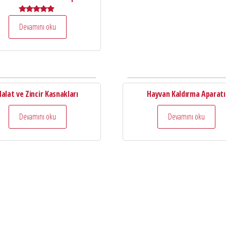
5 üzerinden
Devamını oku
5.00
oy aldı
Halat ve Zincir Kasnakları
Hayvan Kaldırma Aparatı
Devamını oku
Devamını oku