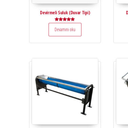
Devirmeli Suluk (Duvar Tipi)
D
5 üzerinden
Devamını oku
5.00
oy aldı