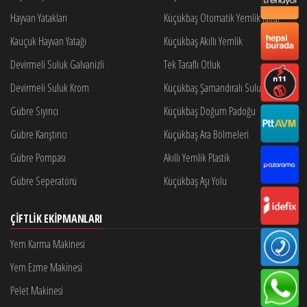
Hayvan Yatakları
Küçükbaş Otomatik Yemlik Kilidi
Kauçuk Hayvan Yatağı
Küçükbaş Akıllı Yemlik
Devirmeli Suluk Galvanizli
Tek Taraflı Otluk
Devirmeli Suluk Krom
Küçükbaş Şamandıralı Suluk
Gübre Sıyırıcı
Küçükbaş Doğum Padoğu
Gübre Karıştırıcı
Küçükbaş Ara Bölmeleri
Gübre Pompası
Akıllı Yemlik Plastik
Gübre Seperatörü
Küçükbaş Aşı Yolu
ÇIFTLIK EKIPMANLARI
Yem Karma Makinesi
Yem Ezme Makinesi
Pelet Makinesi