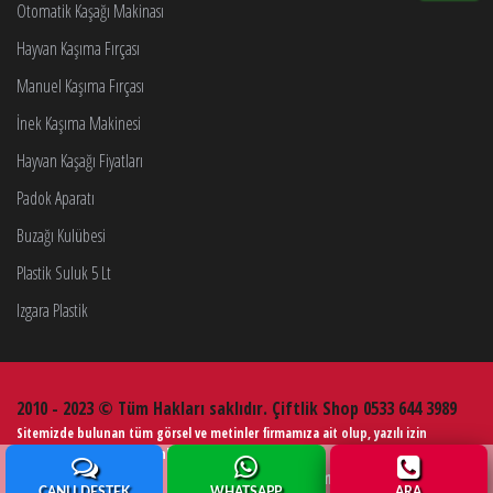
Otomatik Kaşağı Makinası
Hayvan Kaşıma Fırçası
Manuel Kaşıma Fırçası
İnek Kaşıma Makinesi
Hayvan Kaşağı Fiyatları
Padok Aparatı
Buzağı Kulübesi
Plastik Suluk 5 Lt
Izgara Plastik
2010 - 2023 © Tüm Hakları saklıdır. Çiftlik Shop 0533 644 3989
Sitemizde bulunan tüm görsel ve metinler firmamıza ait olup, yazılı izin
alınmadan kullanımı kesinlikle yasaktır.
Web Tasarım
Çiftlik Ekipmanları
CANLI DESTEK
WHATSAPP
ARA