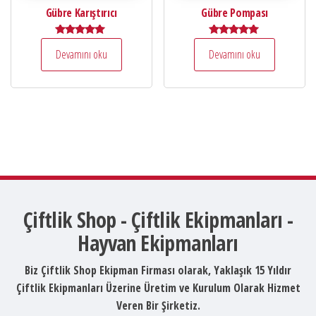
Gübre Karıştırıcı
Gübre Pompası
5 üzerinden
5 üzerinden
Devamını oku
Devamını oku
5.00
5.00
oy aldı
oy aldı
Çiftlik Shop - Çiftlik Ekipmanları -
Hayvan Ekipmanları
Biz Çiftlik Shop Ekipman Firması olarak, Yaklaşık 15 Yıldır
Çiftlik Ekipmanları Üzerine Üretim ve Kurulum Olarak Hizmet
Veren Bir Şirketiz.