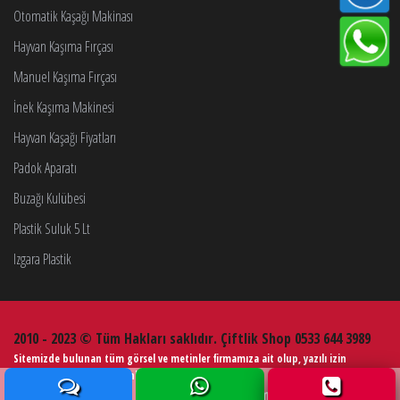
Otomatik Kaşağı Makinası
Hayvan Kaşıma Fırçası
Manuel Kaşıma Fırçası
İnek Kaşıma Makinesi
Hayvan Kaşağı Fiyatları
Padok Aparatı
Buzağı Kulübesi
Plastik Suluk 5 Lt
Izgara Plastik
2010 - 2023 © Tüm Hakları saklıdır. Çiftlik Shop 0533 644 3989
Sitemizde bulunan tüm görsel ve metinler firmamıza ait olup, yazılı izin
alınmadan kullanımı kesinlikle yasaktır.
Web Tasarım
Çiftlik Ekipmanları