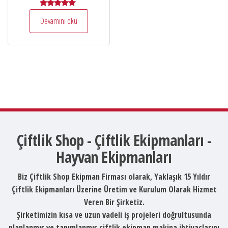
5 üzerinden
Devamını oku
5.00
oy aldı
Çiftlik Shop - Çiftlik Ekipmanları -
Hayvan Ekipmanları
Biz Çiftlik Shop Ekipman Firması olarak, Yaklaşık 15 Yıldır
Çiftlik Ekipmanları Üzerine Üretim ve Kurulum Olarak Hizmet
Veren Bir Şirketiz.
Şirketimizin kısa ve uzun vadeli iş projeleri doğrultusunda
planlanmış ve tanımlanmış çiftlik ekipman makina ihtiyaçlarını