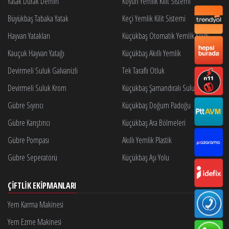
Yatak Durak Demiri
Koyun Yemlik Kilit Sistemi
Büyükbaş Tabaka Yatak
Keçi Yemlik Kilit Sistemi
Hayvan Yatakları
Küçükbaş Otomatik Yemlik Kilidi
Kauçuk Hayvan Yatağı
Küçükbaş Akıllı Yemlik
Devirmeli Suluk Galvanizli
Tek Taraflı Otluk
Devirmeli Suluk Krom
Küçükbaş Şamandıralı Suluk
Gübre Sıyırıcı
Küçükbaş Doğum Padoğu
Gübre Karıştırıcı
Küçükbaş Ara Bölmeleri
Gübre Pompası
Akıllı Yemlik Plastik
Gübre Seperatörü
Küçükbaş Aşı Yolu
ÇIFTLIK EKIPMANLARI
Yem Karma Makinesi
Yem Ezme Makinesi