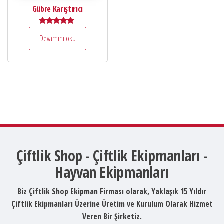
Gübre Karıştırıcı
5 üzerinden
Devamını oku
5.00
oy aldı
Çiftlik Shop - Çiftlik Ekipmanları -
Hayvan Ekipmanları
Biz Çiftlik Shop Ekipman Firması olarak, Yaklaşık 15 Yıldır
Çiftlik Ekipmanları Üzerine Üretim ve Kurulum Olarak Hizmet
Veren Bir Şirketiz.