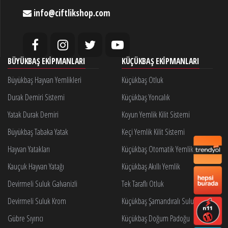
info@ciftlikshop.com
BÜYÜKBAŞ EKIPMANLARI
KÜÇÜKBAŞ EKIPMANLARI
Büyükbaş Hayvan Yemlikleri
Küçükbaş Otluk
Durak Demiri Sistemi
Küçükbaş Yoncalık
Yatak Durak Demiri
Koyun Yemlik Kilit Sistemi
Büyükbaş Tabaka Yatak
Keçi Yemlik Kilit Sistemi
Hayvan Yatakları
Küçükbaş Otomatik Yemlik Kilidi
Kauçuk Hayvan Yatağı
Küçükbaş Akıllı Yemlik
Devirmeli Suluk Galvanizli
Tek Taraflı Otluk
Devirmeli Suluk Krom
Küçükbaş Şamandıralı Suluk
Gübre Sıyırıcı
Küçükbaş Doğum Padoğu