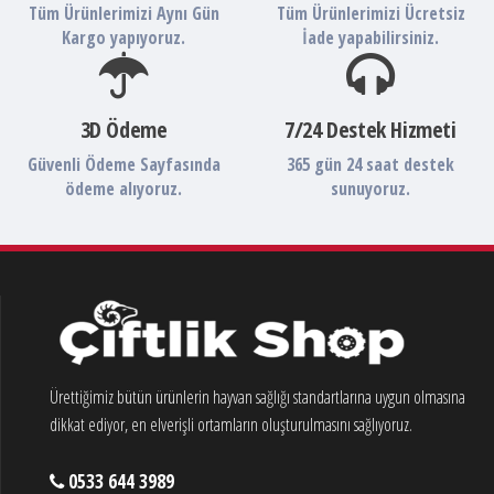
Tüm Ürünlerimizi Aynı Gün
Tüm Ürünlerimizi Ücretsiz
Kargo yapıyoruz.
İade yapabilirsiniz.
3D Ödeme
7/24 Destek Hizmeti
Güvenli Ödeme Sayfasında
365 gün 24 saat destek
ödeme alıyoruz.
sunuyoruz.
Ürettiğimiz bütün ürünlerin hayvan sağlığı standartlarına uygun olmasına
dikkat ediyor, en elverişli ortamların oluşturulmasını sağlıyoruz.
0533 644 3989