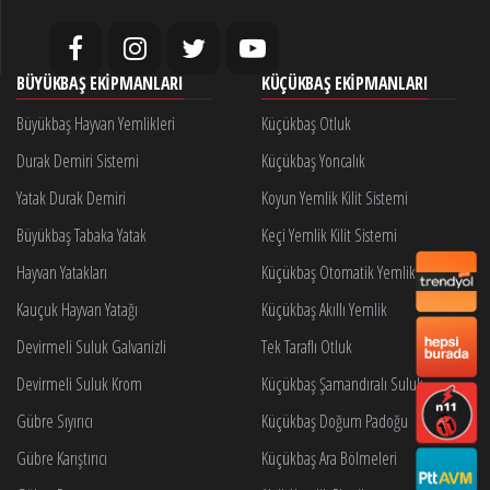
BÜYÜKBAŞ EKIPMANLARI
KÜÇÜKBAŞ EKIPMANLARI
Büyükbaş Hayvan Yemlikleri
Küçükbaş Otluk
Durak Demiri Sistemi
Küçükbaş Yoncalık
Yatak Durak Demiri
Koyun Yemlik Kilit Sistemi
Büyükbaş Tabaka Yatak
Keçi Yemlik Kilit Sistemi
Hayvan Yatakları
Küçükbaş Otomatik Yemlik Kilidi
Kauçuk Hayvan Yatağı
Küçükbaş Akıllı Yemlik
Devirmeli Suluk Galvanizli
Tek Taraflı Otluk
Devirmeli Suluk Krom
Küçükbaş Şamandıralı Suluk
Gübre Sıyırıcı
Küçükbaş Doğum Padoğu
Gübre Karıştırıcı
Küçükbaş Ara Bölmeleri