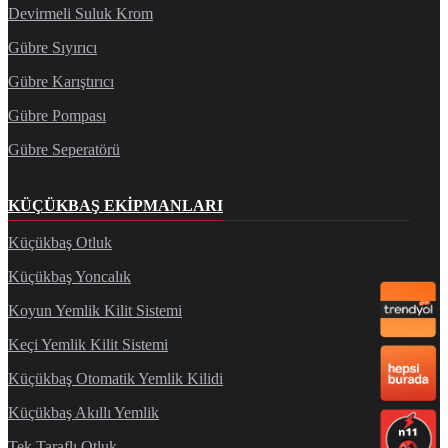
Devirmeli Suluk Krom
Gübre Sıyırıcı
Gübre Karıştırıcı
Gübre Pompası
Gübre Seperatörü
KÜÇÜKBAŞ EKIPMANLARI
Küçükbaş Otluk
Küçükbaş Yoncalık
Koyun Yemlik Kilit Sistemi
Keçi Yemlik Kilit Sistemi
Küçükbaş Otomatik Yemlik Kilidi
Küçükbaş Akıllı Yemlik
Tek Taraflı Otluk