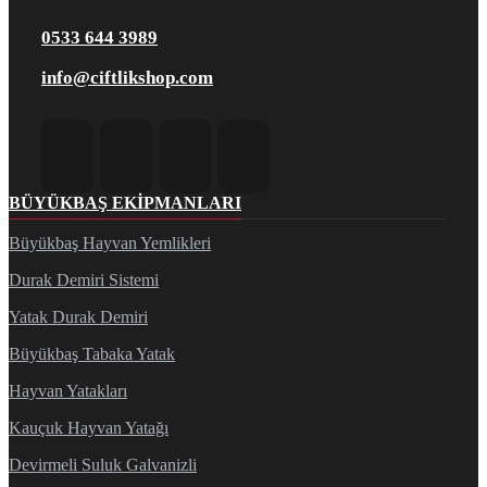
0533 644 3989
info@ciftlikshop.com
BÜYÜKBAŞ EKIPMANLARI
Büyükbaş Hayvan Yemlikleri
Durak Demiri Sistemi
Yatak Durak Demiri
Büyükbaş Tabaka Yatak
Hayvan Yatakları
Kauçuk Hayvan Yatağı
Devirmeli Suluk Galvanizli