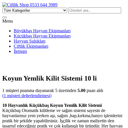
Çiftlik Shop 0533 644 3989
Menu
Büyükbaş Hayvan Ekipmanları
Küçükbaş Hayvan Ekipmanları
Hayvan Sulukları
Çiftlik Ekipmanları
İletişim
Koyun Yemlik Kilit Sistemi 10 li
1
müşteri puanına dayanarak 5 üzerinden
5.00
puan aldı
(
1
müşteri değerlendirmesi)
10 Hayvanlık Küçükbaş Koyun Yemlik Kilit Sistemi
Küçükbaş Otomatik kilitleme ve sağım sistemi sayesin de
hayvanlarınız yem yerken aşı, sağım ,hap,kırkma,banyo işlemlerini
pratik bir şekilde yapabilirsiniz. İşçilik ve zaman maliyetin den
tasarruf edeceğiniz pratik ve çok kullanışlı bir üründür. Her hayvan