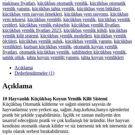
makinası fiyatları
,
küçükbaş otomatik yemlik
,
küçükbaş otomatik
yemlik yapımı
,
küçükbaş tahta yemlik
,
küçükbaş yem bitkileri
,
küçükbaş yem rasyon örnekleri
,
küçükbaş yem rasyonu
,
küçükbaş
yem teknesi
,
küçükbaş yemliği
,
küçükbaş yemlik
,
küçükbaş yemlik
çeşitleri
,
küçükbaş yemlik eskişehir
,
küçükbaş yemlik fiyatları
,
küçükbaş yemlik fiyatları 2023
,
küçükbaş yemlik kilidi
,
küçükbaş
yemlik kilit sistemi
,
küçükbaş yemlik modelleri
,
küçükbaş yemlik
ölçüleri
,
küçükbaş yemlik suluk
,
küçükbaş yemlik yapımı
,
küçükbaş
yemlikleri
,
kurtsan küçükbaş yemlik
,
otomatik koyun yemlik
fiyatları
,
otomatik küçükbaş yemlik
,
sahibinden küçükbaş yemlik
,
satılık otluk
,
tahta koyun yemliği yapımı
,
tahta koyun yemlikleri
Açıklama
Değerlendirmeler (1)
Açıklama
10 Hayvanlık Küçükbaş Koyun Yemlik Kilit Sistemi
Küçükbaş Otomatik kilitleme ve sağım sistemi sayesin de
hayvanlarınız yem yerken aşı, sağım ,hap,kırkma,banyo işlemlerini
pratik bir şekilde yapabilirsiniz. İşçilik ve zaman maliyetin den
tasarruf edeceğiniz pratik ve çok kullanışlı bir üründür. Her hayvan
kendisini otomatik olarak kilitler ve siz isterseniz tek tek isterseniz de
toplu olarak serbest bırakabilirsiniz.