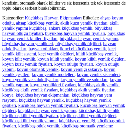
kendisini otomatik olarak kilitler ve siz isterseniz tek tek isterseniz de
toplu olarak serbest bırakabilirsiniz.
Kategoriler:
Küçükbaş Hayvan Ekipmanları
Etiketler:
ahşap koyun
otluğu
,
ahşap küçükbaş yemlik
,
akıllı kuzu yemlik fiyatları
,
akıllı
yemlik yapımı küçükbaş
,
ankara küçükbaş yemlik
,
büyükbaş
hayvan otluğu fiyatları
,
büyükbaş hayvan yemlik fiyatları
,
büyükbaş
hayvan yemlik kilitleri fiyatları
,
büyükbaş hayvan yemlik yapımı
,
büyükbaş hayvan yemlikleri
,
büyükbaş yemlik ölçüleri
,
hayvan
otluk fiyatları
,
hayvan otlukları
,
ikinci el küçükbaş yemlik
,
keçi
yemlik kilit sistemi
,
keçi yemlik ölçüleri
,
kilitli küçükbaş yemlik
,
koyun kilit yemlik
,
koyun kilitli yemlik
,
koyun kilitli yemlik ölçüleri
,
koyun kuzu yemlik fiyatları
,
koyun otluğu fiyatları
,
koyun otluğu
yapımı
,
koyun otomatik yemlik
,
koyun yemliği sakarya
,
koyun
yemlik çeşitleri
,
koyun yemlik modelleri
,
koyun yemlik sistemleri
,
koyun yemlik ve suluk fiyatları
,
koyun yemlik ve sulukları
,
koyun
yemlik yapımı
,
koyun yemlikleri fiyatları
,
küçükbaş akıllı yemlik
,
küçükbaş akıllı yemlik fiyatları
,
küçükbaş akıllı yemlik fiyatları
konya
,
küçükbaş hayvan ekipmanları
,
küçükbaş hayvan yem
rasyonu
,
küçükbaş hayvan yemlik
,
küçükbaş hayvan yemlik
çeşitleri
,
küçükbaş hayvan yemlik fiyatları
,
küçükbaş hayvan yemlik
ölçüleri
,
küçükbaş hayvan yemlik yapımı
,
küçükbaş kilitli yemlik
,
küçükbaş kilitli yemlik fiyatları
,
küçükbaş kilitli yemlik ölçüleri
,
küçükbaş kilitli yemlik yapımı
,
küçükbaş ot yemliği
,
küçükbaş otluk
fiyatları
,
küçükbaş otluk yemlik
,
küçükbaş otomatik yemleme