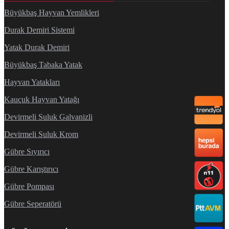
Büyükbaş Hayvan Yemlikleri
Durak Demiri Sistemi
Yatak Durak Demiri
Büyükbaş Tabaka Yatak
Hayvan Yatakları
Kauçuk Hayvan Yatağı
Devirmeli Suluk Galvanizli
Devirmeli Suluk Krom
Gübre Sıyırıcı
Gübre Karıştırıcı
Gübre Pompası
Gübre Seperatörü