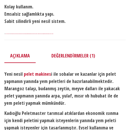
Kolay kullanım.
Emsalsiz sağlamlıkta yapı.
Sabit silindirli yeni nesil sistem.
Kategoriler:
Büyükbaş Hayvan Ekipmanları
Çiftlik Ekipmanları
Etiketler:
gübre pelet makinası fiyatları
pelet imalatı makinaları
pelet imalatı makinaları fiyatları
pelet makina
pelet makina fiyatları
pelet makina yapımı
pelet makinaları
pelet makinası 2. el
pelet makinası eşref şekerli
pelet makinası fiyat listesi
pelet makinası fiyatı
pelet makinası imalatı
pelet makinası konya
pelet makinası malzemeleri
pelet makinası nasıl yapılır
pelet makinası ne kadar
pelet makine
pelet makineleri
pelet makineleri satışı ankara
pelet makinesi fiyatları
pelet makinesi maliyeti
pelet makinesi yapımı
yem pelet makinası konya
yonca pelet makinası fiyatları
AÇIKLAMA
DEĞERLENDIRMELER (1)
Yeni nesil
pelet makines
i ile sobalar ve kazanlar için pelet
yapmanın yanında yem peletleri de hazırlanabilmektedir.
Marangoz talaşı, budanmış zeytin, meyve dalları ile yakacak
pelet yapmanın yanında arpa, yulaf, mısır vb hububat ile de
yem peleti yapmak mümkündür.
Kadıoğlu Peletmaster tarımsal atıklardan ekonomik ısınma
için kendi peletini yapmak isteyenlerin yanında yem peleti
yapmak isteyenler için tasarlanmıştır. Evsel kullanıma ve