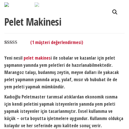
Pelet Makinesi
(
1
müşteri değerlendirmesi)
1
müşteri
puanına
Yeni nesil
pelet makines
i ile sobalar ve kazanlar için pelet
dayanarak 5
üzerinden
yapmanın yanında yem peletleri de hazırlanabilmektedir.
5.00
puan
Marangoz talaşı, budanmış zeytin, meyve dalları ile yakacak
aldı
pelet yapmanın yanında arpa, yulaf, mısır vb hububat ile de
yem peleti yapmak mümkündür.
Kadıoğlu Peletmaster tarımsal atıklardan ekonomik ısınma
için kendi peletini yapmak isteyenlerin yanında yem peleti
yapmak isteyenler için tasarlanmıştır. Evsel kullanıma ve
küçük – orta boyutta işletmelere uygundur. Kullanımı oldukça
kolaydır ve her seferinde aynı kalitede sonuç verir.