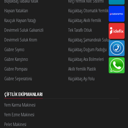
Büyükbaş Tabaka Yatak
Keçi Yemlik Kilit Sistemi
Hayvan Yatakları
Küçükbaş Otomatik Yemlik Kilidi
Kauçuk Hayvan Yatağı
Küçükbaş Akıllı Yemlik
Devirmeli Suluk Galvanizli
Tek Taraflı Otluk
Devirmeli Suluk Krom
Küçükbaş Şamandıralı Suluk
Gübre Sıyırıcı
Küçükbaş Doğum Padoğu
Gübre Karıştırıcı
Küçükbaş Ara Bölmeleri
Gübre Pompası
Akıllı Yemlik Plastik
Gübre Seperatörü
Küçükbaş Aşı Yolu
ÇIFTLIK EKIPMANLARI
Yem Karma Makinesi
Yem Ezme Makinesi
Pelet Makinesi