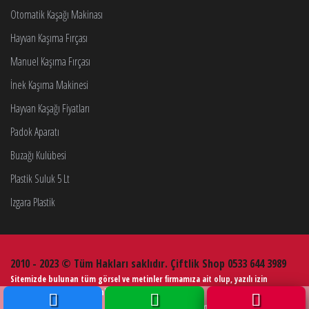
Otomatik Kaşağı Makinası
Hayvan Kaşıma Fırçası
Manuel Kaşıma Fırçası
İnek Kaşıma Makinesi
Hayvan Kaşağı Fiyatları
Padok Aparatı
Buzağı Kulübesi
Plastik Suluk 5 Lt
Izgara Plastik
2010 - 2023 © Tüm Hakları saklıdır. Çiftlik Shop 0533 644 3989
Sitemizde bulunan tüm görsel ve metinler firmamıza ait olup, yazılı izin
alınmadan kullanımı kesinlikle yasaktır.
Web Tasarım
Çiftlik Ekipmanları