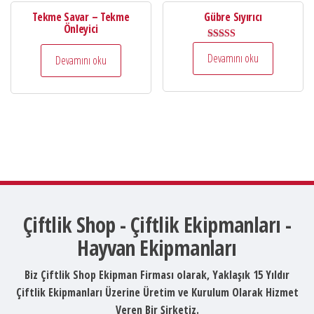
Tekme Savar – Tekme
Gübre Sıyırıcı
Önleyici
5 üzerinden
Devamını oku
5.00
Devamını oku
oy aldı
Çiftlik Shop - Çiftlik Ekipmanları -
Hayvan Ekipmanları
Biz Çiftlik Shop Ekipman Firması olarak, Yaklaşık 15 Yıldır
Çiftlik Ekipmanları Üzerine Üretim ve Kurulum Olarak Hizmet
Veren Bir Şirketiz.