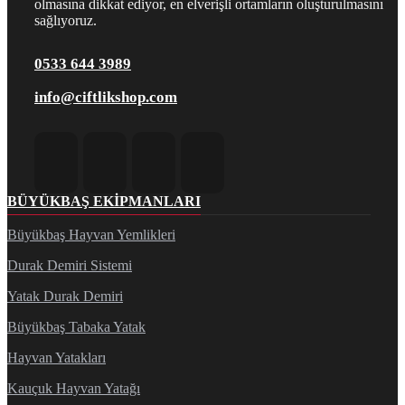
olmasına dikkat ediyor, en elverişli ortamların oluşturulmasını
sağlıyoruz.
0533 644 3989
info@ciftlikshop.com
BÜYÜKBAŞ EKIPMANLARI
Büyükbaş Hayvan Yemlikleri
Durak Demiri Sistemi
Yatak Durak Demiri
Büyükbaş Tabaka Yatak
Hayvan Yatakları
Kauçuk Hayvan Yatağı