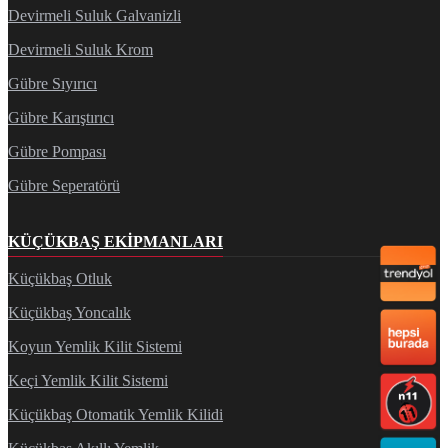
Devirmeli Suluk Galvanizli
Devirmeli Suluk Krom
Gübre Sıyırıcı
Gübre Karıştırıcı
Gübre Pompası
Gübre Seperatörü
KÜÇÜKBAŞ EKIPMANLARI
Küçükbaş Otluk
Küçükbaş Yoncalık
Koyun Yemlik Kilit Sistemi
Keçi Yemlik Kilit Sistemi
Küçükbaş Otomatik Yemlik Kilidi