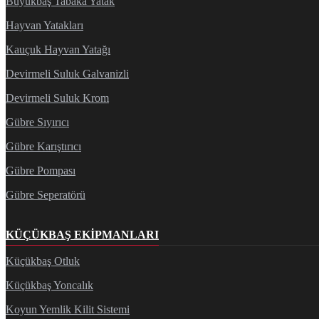
Büyükbaş Tabaka Yatak
Hayvan Yatakları
Kauçuk Hayvan Yatağı
Devirmeli Suluk Galvanizli
Devirmeli Suluk Krom
Gübre Sıyırıcı
Gübre Karıştırıcı
Gübre Pompası
Gübre Seperatörü
KÜÇÜKBAŞ EKIPMANLARI
Küçükbaş Otluk
Küçükbaş Yoncalık
Koyun Yemlik Kilit Sistemi