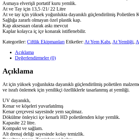
Asmaya elverişli portatif kuru yemlik.
At ve Tay için 13,5 /21/ 22 Litre
At ve tay için yüksek yoğunlukta dayanıklı güçlendirilmiş Polietile
Sağlığa zararlı olmayan özel plastik kap.
Kap aksesuarı olarak askı mevcut
Kaplar kolayca iç içe konarak istiflenebilir.
Kategoriler:
Çiftlik Ekipmanları
Etiketler:
At Yem Kabı
,
At Yemliği
,
A
Açıklama
Değerlendirmeler (0)
Açıklama
At için yüksek yoğunlukta dayanıklı güçlendirilmiş polietilen malzem
ve israfı önlemek için yenilikçi özelliklerle tasarlanmış at yemliği.
UV dayanıklı,
Kenar ve köşeleri yuvarlatılmış
Kenar çerçevesi sayesinde yem saçılmaz.
Dökülme önleyici içe kenarlı HD polietilenden köşe yemlik.
Kapasite 22 litre.
Kompakt ve sağlam.
Alt drenaj deliği sayesinde kolay temizlik.