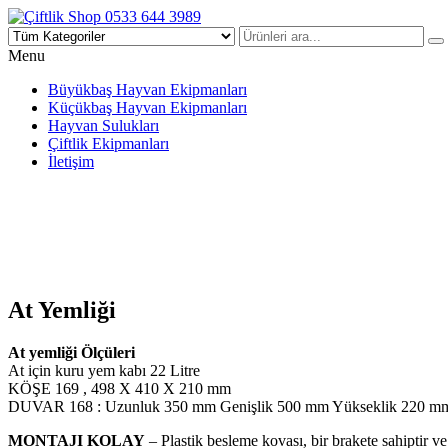
Çiftlik Shop 0533 644 3989
Menu
Büyükbaş Hayvan Ekipmanları
Küçükbaş Hayvan Ekipmanları
Hayvan Sulukları
Çiftlik Ekipmanları
İletişim
At Yemliği
At yemliği Ölçüleri
At için kuru yem kabı 22 Litre
KÖŞE 169 , 498 X 410 X 210 mm
DUVAR 168 : Uzunluk 350 mm Genişlik 500 mm Yükseklik 220 m
MONTAJI KOLAY
– Plastik besleme kovası, bir brakete sahiptir ve