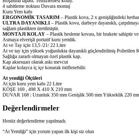
Boşaltma tapası. Temizlemesi kolay.
4 sabitleme noktası Duvara montaj
Kuru Yem kabı
ERGONOMİK TASARIM
– Plastik kova, 2 x genişliğindeki herh
ULTRA DAYANIKLI
– Plastik kova, darbeye dayanıklı, çarpılmaya
sağlam plastikten üretilmiştir.
MONTAJI KOLAY
– Plastik besleme kovası, bir brakete sahiptir ve
Asmaya elverişli portatif kuru yemlik.
At ve Tay için 13,5 /21/ 22 Litre
At ve tay için yüksek yoğunlukta dayanıklı güçlendirilmiş Polietile
Sağlığa zararlı olmayan özel plastik kap.
Kap aksesuarı olarak askı mevcut
Kaplar kolayca iç içe konarak istiflenebilir.
At yemliği Ölçüleri
At için kuru yem kabı 22 Litre
KÖŞE 169 , 498 X 410 X 210 mm
DUVAR 168 : Uzunluk 350 mm Genişlik 500 mm Yükseklik 220 m
Değerlendirmeler
Henüz değerlendirme yapılmadı.
“At Yemliği” için yorum yapan ilk kişi siz olun