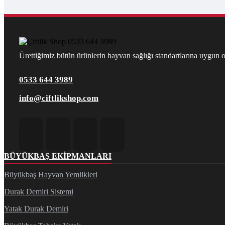
Ürettiğimiz bütün ürünlerin hayvan sağlığı standartlarına uygun ol
0533 644 3989
info@ciftlikshop.com
BÜYÜKBAŞ EKIPMANLARI
Büyükbaş Hayvan Yemlikleri
Durak Demiri Sistemi
Yatak Durak Demiri