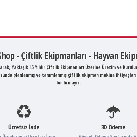
 Shop - Çiftlik Ekipmanları - Hayvan Eki
arak, Yaklaşık 15 Yıldır Çiftlik Ekipmanları Üzerine Üretim ve Kurul
ltusunda planlanmış ve tanımlanmış çiftlik ekipman makina ihtiyaçlar
bir firmayız.
Ücretsiz İade
3D Ödeme
 Ürünlerimizi Ücretsiz İade
Güvenli Ödeme Sayfasında 