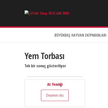
Çiftlik
Shop
0533
644
BÜYÜKBAŞ HAYVAN EKIPMANLARI
3989
Yem Torbası
Tek bir sonuç gösteriliyor
At Yemliği
Devamını oku