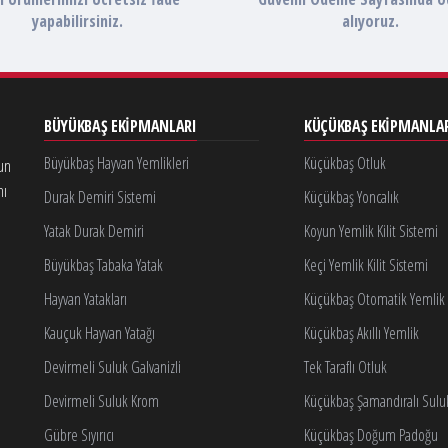
yapabilirsiniz.
alıyoruz.
BÜYÜKBAŞ EKIPMANLARI
KÜÇÜKBAŞ EKIPMANLA
Büyükbaş Hayvan Yemlikleri
Küçükbaş Otluk
gun
nı
Durak Demiri Sistemi
Küçükbaş Yoncalık
Yatak Durak Demiri
Koyun Yemlik Kilit Sistemi
Büyükbaş Tabaka Yatak
Keçi Yemlik Kilit Sistemi
Hayvan Yatakları
Küçükbaş Otomatik Yemlik K
Kauçuk Hayvan Yatağı
Küçükbaş Akıllı Yemlik
Devirmeli Suluk Galvanizli
Tek Taraflı Otluk
Devirmeli Suluk Krom
Küçükbaş Şamandıralı Sulu
Gübre Sıyırıcı
Küçükbaş Doğum Padoğu