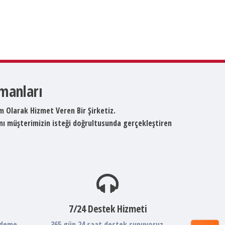
pmanları
um Olarak Hizmet Veren Bir Şirketiz.
ını müşterimizin isteği doğrultusunda gerçekleştiren
7/24 Destek Hizmeti
ödeme
365 gün 24 saat destek sunuyoruz.