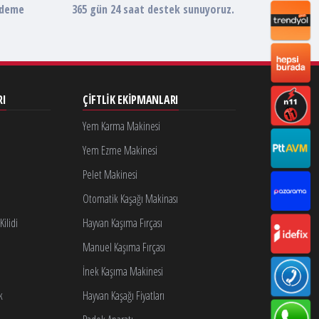
ödeme
365 gün 24 saat destek sunuyoruz.
RI
ÇIFTLIK EKIPMANLARI
Yem Karma Makinesi
Yem Ezme Makinesi
Pelet Makinesi
Otomatik Kaşağı Makinası
ilidi
Hayvan Kaşıma Fırçası
Manuel Kaşıma Fırçası
İnek Kaşıma Makinesi
k
Hayvan Kaşağı Fiyatları