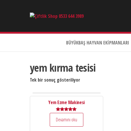
Çiftlik
Shop
0533
644
BÜYÜKBAŞ HAYVAN EKIPMANLARI
3989
yem kırma tesisi
Tek bir sonuç gösteriliyor
Yem Ezme Makinesi
5 üzerinden
Devamını oku
5.00
oy aldı