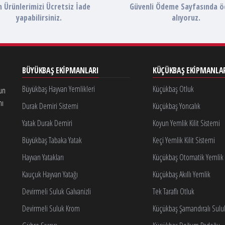
 Ürünlerimizi Ücretsiz İade
Güvenli Ödeme Sayfasında 
yapabilirsiniz.
alıyoruz.
BÜYÜKBAŞ EKIPMANLARI
KÜÇÜKBAŞ EKIPMANLA
Büyükbaş Hayvan Yemlikleri
Küçükbaş Otluk
gun
nı
Durak Demiri Sistemi
Küçükbaş Yoncalık
Yatak Durak Demiri
Koyun Yemlik Kilit Sistemi
Büyükbaş Tabaka Yatak
Keçi Yemlik Kilit Sistemi
Hayvan Yatakları
Küçükbaş Otomatik Yemlik K
Kauçuk Hayvan Yatağı
Küçükbaş Akıllı Yemlik
Devirmeli Suluk Galvanizli
Tek Taraflı Otluk
Devirmeli Suluk Krom
Küçükbaş Şamandıralı Sulu