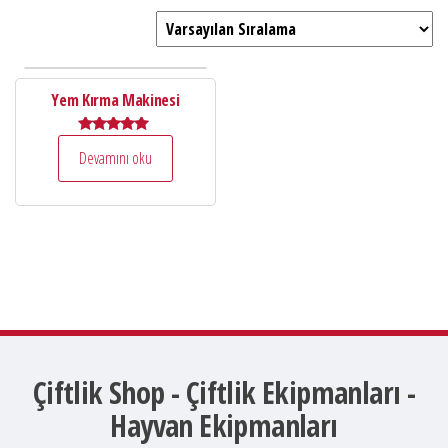
Yem Kırma Makinesi
5 üzerinden
Devamını oku
5.00
oy aldı
Çiftlik Shop - Çiftlik Ekipmanları -
Hayvan Ekipmanları