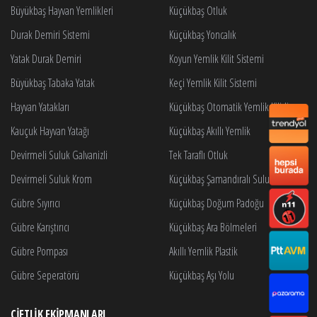
Büyükbaş Hayvan Yemlikleri
Küçükbaş Otluk
Durak Demiri Sistemi
Küçükbaş Yoncalık
Yatak Durak Demiri
Koyun Yemlik Kilit Sistemi
Büyükbaş Tabaka Yatak
Keçi Yemlik Kilit Sistemi
Hayvan Yatakları
Küçükbaş Otomatik Yemlik Kilidi
Kauçuk Hayvan Yatağı
Küçükbaş Akıllı Yemlik
Devirmeli Suluk Galvanizli
Tek Taraflı Otluk
Devirmeli Suluk Krom
Küçükbaş Şamandıralı Suluk
Gübre Sıyırıcı
Küçükbaş Doğum Padoğu
Gübre Karıştırıcı
Küçükbaş Ara Bölmeleri
Gübre Pompası
Akıllı Yemlik Plastik
Gübre Seperatörü
Küçükbaş Aşı Yolu
ÇIFTLIK EKIPMANLARI