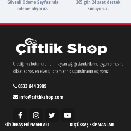
Güvenli Ödeme Sayfasında
365 gün 24 saat destek
ödeme alıyoruz.
sunuyoruz.
Ürettiğimiz bütün ürünlerin hayvan sağlığı standartlarına uygun olmasına
dikkat ediyor, en elverişli ortamların oluşturulmasını sağlıyoruz.
0533 644 3989
info@ciftlikshop.com
BÜYÜKBAŞ EKIPMANLARI
KÜÇÜKBAŞ EKIPMANLARI