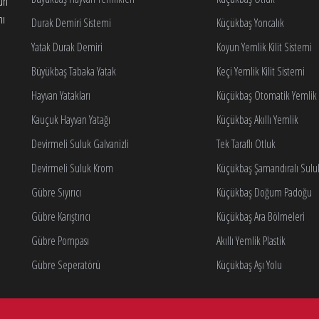
gun
nı
Durak Demiri Sistemi
Küçükbaş Yoncalık
Yatak Durak Demiri
Koyun Yemlik Kilit Sistemi
Büyükbaş Tabaka Yatak
Keçi Yemlik Kilit Sistemi
Hayvan Yatakları
Küçükbaş Otomatik Yemlik K
Kauçuk Hayvan Yatağı
Küçükbaş Akıllı Yemlik
Devirmeli Suluk Galvanizli
Tek Taraflı Otluk
Devirmeli Suluk Krom
Küçükbaş Şamandıralı Sulu
Gübre Sıyırıcı
Küçükbaş Doğum Padoğu
Gübre Karıştırıcı
Küçükbaş Ara Bölmeleri
Gübre Pompası
Akıllı Yemlik Plastik
Gübre Seperatörü
Küçükbaş Aşı Yolu