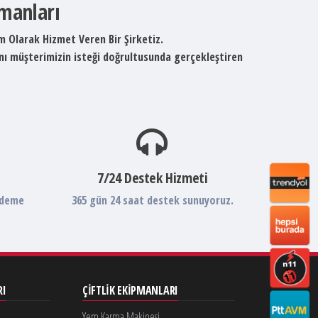
pmanları
um Olarak Hizmet Veren Bir Şirketiz.
ını müşterimizin isteği doğrultusunda gerçekleştiren
7/24 Destek Hizmeti
ödeme
365 gün 24 saat destek sunuyoruz.
RI
ÇIFTLIK EKIPMANLARI
Yem Karma Makinesi