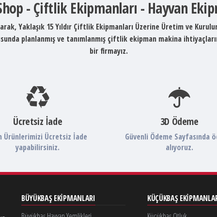
 Shop - Çiftlik Ekipmanları - Hayvan Eki
arak, Yaklaşık 15 Yıldır Çiftlik Ekipmanları Üzerine Üretim ve Kurul
ltusunda planlanmış ve tanımlanmış çiftlik ekipman makina ihtiyaçlar
bir firmayız.
Ücretsiz İade
3D Ödeme
 Ürünlerimizi Ücretsiz İade
Güvenli Ödeme Sayfasında 
yapabilirsiniz.
alıyoruz.
BÜYÜKBAŞ EKIPMANLARI
KÜÇÜKBAŞ EKIPMANLA
Büyükbaş Hayvan Yemlikleri
Küçükbaş Otluk