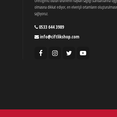
Ürettiğimiz bütün ürünlerin hayvan sağlığı standartlarına uy
olmasına dikkat ediyor, en elverişli ortamların oluşturulması
sağlıyoruz.
0533 644 3989
info@ciftlikshop.com