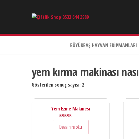
Çiftlik
Shop
0533
644
BÜYÜKBAŞ HAYVAN EKIPMANLARI
3989
yem kırma makinası nasıl
Gösterilen sonuç sayısı: 2
Yem Ezme Makinesi
5 üzerinden
Devamını oku
5.00
oy aldı