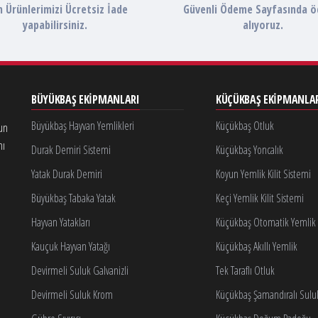
 Ürünlerimizi Ücretsiz İade
Güvenli Ödeme Sayfasında 
yapabilirsiniz.
alıyoruz.
BÜYÜKBAŞ EKIPMANLARI
KÜÇÜKBAŞ EKIPMANLA
Büyükbaş Hayvan Yemlikleri
Küçükbaş Otluk
gun
nı
Durak Demiri Sistemi
Küçükbaş Yoncalık
Yatak Durak Demiri
Koyun Yemlik Kilit Sistemi
Büyükbaş Tabaka Yatak
Keçi Yemlik Kilit Sistemi
Hayvan Yatakları
Küçükbaş Otomatik Yemlik K
Kauçuk Hayvan Yatağı
Küçükbaş Akıllı Yemlik
Devirmeli Suluk Galvanizli
Tek Taraflı Otluk
Devirmeli Suluk Krom
Küçükbaş Şamandıralı Sulu