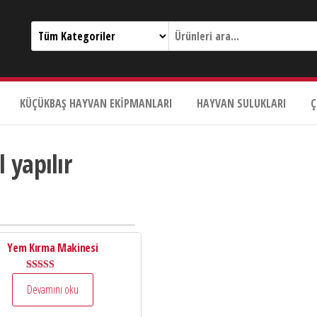
KÜÇÜKBAŞ HAYVAN EKIPMANLARI
HAYVAN SULUKLARI
Ç
 yapılır
Yem Kırma Makinesi
5 üzerinden
Devamını oku
5.00
oy aldı