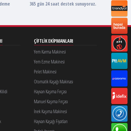
ödeme
365 gün 24 saat destek sunuyoruz.
RI
ÇIFTLIK EKIPMANLARI
Yem Karma Makinesi
Yem Ezme Makinesi
Pelet Makinesi
Otomatik Kaşağı Makinası
ilidi
Hayvan Kaşıma Fırçası
Manuel Kaşıma Fırçası
İnek Kaşıma Makinesi
k
Hayvan Kaşağı Fiyatları