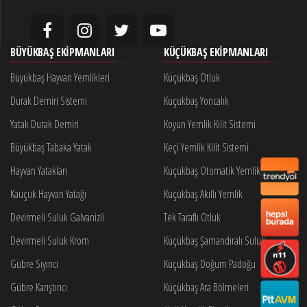
BÜYÜKBAŞ EKIPMANLARI
KÜÇÜKBAŞ EKIPMANLARI
Büyükbaş Hayvan Yemlikleri
Küçükbaş Otluk
Durak Demiri Sistemi
Küçükbaş Yoncalık
Yatak Durak Demiri
Koyun Yemlik Kilit Sistemi
Büyükbaş Tabaka Yatak
Keçi Yemlik Kilit Sistemi
Hayvan Yatakları
Küçükbaş Otomatik Yemlik Kilidi
Kauçuk Hayvan Yatağı
Küçükbaş Akıllı Yemlik
Devirmeli Suluk Galvanizli
Tek Taraflı Otluk
Devirmeli Suluk Krom
Küçükbaş Şamandıralı Suluk
Gübre Sıyırıcı
Küçükbaş Doğum Padoğu
Gübre Karıştırıcı
Küçükbaş Ara Bölmeleri