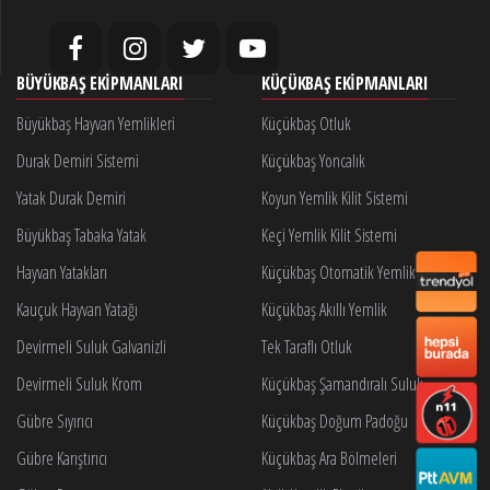
BÜYÜKBAŞ EKIPMANLARI
KÜÇÜKBAŞ EKIPMANLARI
Büyükbaş Hayvan Yemlikleri
Küçükbaş Otluk
Durak Demiri Sistemi
Küçükbaş Yoncalık
Yatak Durak Demiri
Koyun Yemlik Kilit Sistemi
Büyükbaş Tabaka Yatak
Keçi Yemlik Kilit Sistemi
Hayvan Yatakları
Küçükbaş Otomatik Yemlik Kilidi
Kauçuk Hayvan Yatağı
Küçükbaş Akıllı Yemlik
Devirmeli Suluk Galvanizli
Tek Taraflı Otluk
Devirmeli Suluk Krom
Küçükbaş Şamandıralı Suluk
Gübre Sıyırıcı
Küçükbaş Doğum Padoğu
Gübre Karıştırıcı
Küçükbaş Ara Bölmeleri