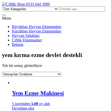
Çiftlik Shop 0533 644 3989
Menu
Büyükbaş Hayvan Ekipmanları
Küçükbaş Hayvan Ekipmanları
Hayvan Sulukları
Çiftlik Ekipmanları
İletişim
yem kırma ezme devlet destekli
Tek bir sonuç gösteriliyor
Yem Ezme Makinesi
5 üzerinden
5.00
oy aldı
Devamını oku