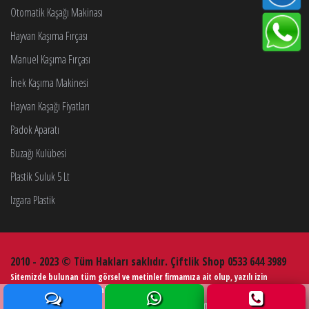
Otomatik Kaşağı Makinası
Hayvan Kaşıma Fırçası
Manuel Kaşıma Fırçası
İnek Kaşıma Makinesi
Hayvan Kaşağı Fiyatları
Padok Aparatı
Buzağı Kulübesi
Plastik Suluk 5 Lt
Izgara Plastik
2010 - 2023 © Tüm Hakları saklıdır. Çiftlik Shop 0533 644 3989
Sitemizde bulunan tüm görsel ve metinler firmamıza ait olup, yazılı izin
alınmadan kullanımı kesinlikle yasaktır.
Web Tasarım
Çiftlik Ekipmanları