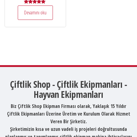
5 üzerinden
Devamını oku
5.00
oy aldı
Çiftlik Shop - Çiftlik Ekipmanları -
Hayvan Ekipmanları
Biz Çiftlik Shop Ekipman Firması olarak, Yaklaşık 15 Yıldır
Çiftlik Ekipmanları Üzerine Üretim ve Kurulum Olarak Hizmet
Veren Bir Şirketiz.
Şirketimizin kısa ve uzun vadeli iş projeleri doğrultusunda
planlanmış ve tanımlanmış çiftlik ekipman makina ihtiyaçlarını