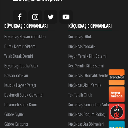
BÜYÜKBAŞ EKIPMANLARI
KÜÇÜKBAŞ EKIPMANLARI
Büyükbaş Hayvan Yemlikleri
Küçükbaş Otluk
Durak Demiri Sistemi
Küçükbaş Yoncalık
Yatak Durak Demiri
Koyun Yemlik Kilit Sistemi
Büyükbaş Tabaka Yatak
Keçi Yemlik Kilit Sistemi
Hayvan Yatakları
Küçükbaş Otomatik Yemlik Kilidi
Kauçuk Hayvan Yatağı
Küçükbaş Akıllı Yemlik
Devirmeli Suluk Galvanizli
Tek Taraflı Otluk
Devirmeli Suluk Krom
Küçükbaş Şamandıralı Suluk
Gübre Sıyırıcı
Küçükbaş Doğum Padoğu
Gübre Karıştırıcı
Küçükbaş Ara Bölmeleri