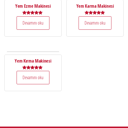
Yem Ezme Makinesi
Yem Karma Makinesi
5 üzerinden
5 üzerinden
Devamını oku
Devamını oku
5.00
5.00
oy aldı
oy aldı
Yem Kırma Makinesi
5 üzerinden
Devamını oku
5.00
oy aldı