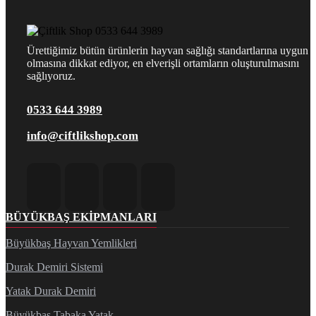
Ürettiğimiz bütün ürünlerin hayvan sağlığı standartlarına uygun
olmasına dikkat ediyor, en elverişli ortamların oluşturulmasını
sağlıyoruz.
0533 644 3989
info@ciftlikshop.com
BÜYÜKBAŞ EKIPMANLARI
Büyükbaş Hayvan Yemlikleri
Durak Demiri Sistemi
Yatak Durak Demiri
Büyükbaş Tabaka Yatak