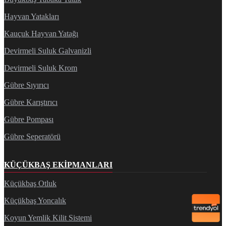
Hayvan Yatakları
Kauçuk Hayvan Yatağı
Devirmeli Suluk Galvanizli
Devirmeli Suluk Krom
Gübre Sıyırıcı
Gübre Karıştırıcı
Gübre Pompası
Gübre Seperatörü
KÜÇÜKBAŞ EKIPMANLARI
Küçükbaş Otluk
Küçükbaş Yoncalık
Koyun Yemlik Kilit Sistemi