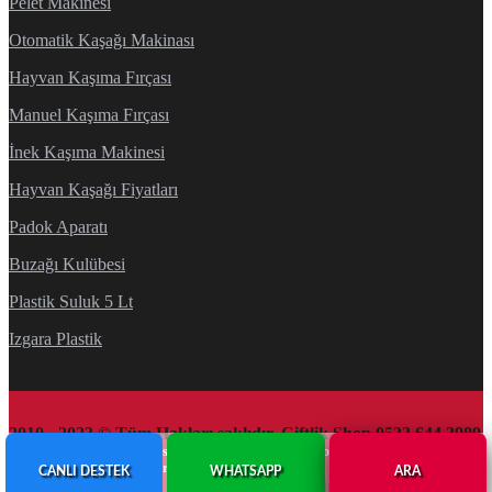
Pelet Makinesi
Otomatik Kaşağı Makinası
Hayvan Kaşıma Fırçası
Manuel Kaşıma Fırçası
İnek Kaşıma Makinesi
Hayvan Kaşağı Fiyatları
Padok Aparatı
Buzağı Kulübesi
Plastik Suluk 5 Lt
Izgara Plastik
2010 - 2023 © Tüm Hakları saklıdır. Çiftlik Shop 0533 644 3989
Sitemizde bulunan tüm görsel ve metinler firmamıza ait olup, yazılı izin alınmadan
kullanımı kesinlikle yasaktır.
CANLI DESTEK
WHATSAPP
ARA
Çiftlik Ekipmanları
Web Tasarım