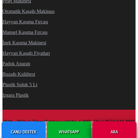
Pelet Makinesi
Otomatik Kaşağı Makinası
Hayvan Kaşıma Fırçası
Manuel Kaşıma Fırçası
İnek Kaşıma Makinesi
Hayvan Kaşağı Fiyatları
Padok Aparatı
Buzağı Kulübesi
Plastik Suluk 5 Lt
Izgara Plastik
2010 - 2023 © Tüm Hakları saklıdır. Çiftlik Shop 0533 644 3989
Sitemizde bulunan tüm görsel ve metinler firmamıza ait olup, yazılı izin alınmadan
kullanımı kesinlikle yasaktır.
CANLI DESTEK
WHATSAPP
ARA
Çiftlik Ekipmanları
Web Tasarım