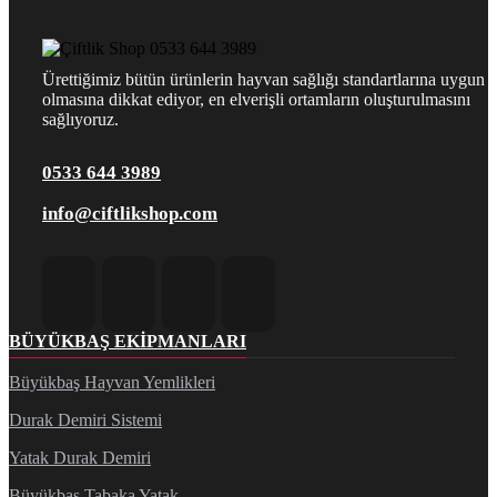
Ürettiğimiz bütün ürünlerin hayvan sağlığı standartlarına uygun
olmasına dikkat ediyor, en elverişli ortamların oluşturulmasını
sağlıyoruz.
0533 644 3989
info@ciftlikshop.com
BÜYÜKBAŞ EKIPMANLARI
Büyükbaş Hayvan Yemlikleri
Durak Demiri Sistemi
Yatak Durak Demiri
Büyükbaş Tabaka Yatak