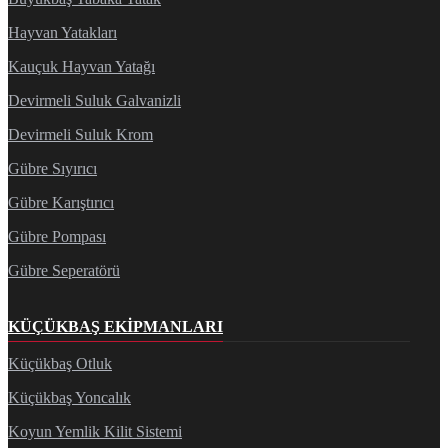
Hayvan Yatakları
Kauçuk Hayvan Yatağı
Devirmeli Suluk Galvanizli
Devirmeli Suluk Krom
Gübre Sıyırıcı
Gübre Karıştırıcı
Gübre Pompası
Gübre Seperatörü
KÜÇÜKBAŞ EKIPMANLARI
Küçükbaş Otluk
Küçükbaş Yoncalık
Koyun Yemlik Kilit Sistemi