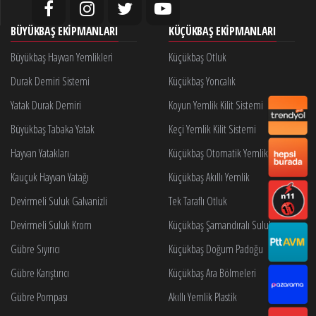
BÜYÜKBAŞ EKIPMANLARI
KÜÇÜKBAŞ EKIPMANLARI
Büyükbaş Hayvan Yemlikleri
Küçükbaş Otluk
Durak Demiri Sistemi
Küçükbaş Yoncalık
Yatak Durak Demiri
Koyun Yemlik Kilit Sistemi
Büyükbaş Tabaka Yatak
Keçi Yemlik Kilit Sistemi
Hayvan Yatakları
Küçükbaş Otomatik Yemlik Kilidi
Kauçuk Hayvan Yatağı
Küçükbaş Akıllı Yemlik
Devirmeli Suluk Galvanizli
Tek Taraflı Otluk
Devirmeli Suluk Krom
Küçükbaş Şamandıralı Suluk
Gübre Sıyırıcı
Küçükbaş Doğum Padoğu
Gübre Karıştırıcı
Küçükbaş Ara Bölmeleri
Gübre Pompası
Akıllı Yemlik Plastik