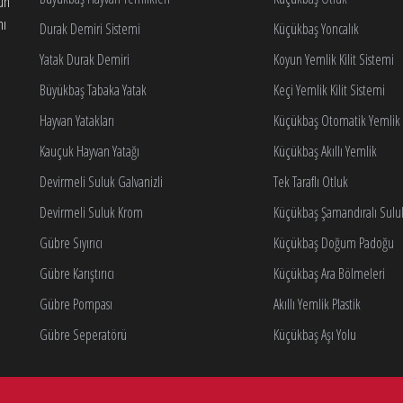
gun
nı
Durak Demiri Sistemi
Küçükbaş Yoncalık
Yatak Durak Demiri
Koyun Yemlik Kilit Sistemi
Büyükbaş Tabaka Yatak
Keçi Yemlik Kilit Sistemi
Hayvan Yatakları
Küçükbaş Otomatik Yemlik K
Kauçuk Hayvan Yatağı
Küçükbaş Akıllı Yemlik
Devirmeli Suluk Galvanizli
Tek Taraflı Otluk
Devirmeli Suluk Krom
Küçükbaş Şamandıralı Sulu
Gübre Sıyırıcı
Küçükbaş Doğum Padoğu
Gübre Karıştırıcı
Küçükbaş Ara Bölmeleri
Gübre Pompası
Akıllı Yemlik Plastik
Gübre Seperatörü
Küçükbaş Aşı Yolu