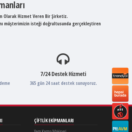
pmanları
um Olarak Hizmet Veren Bir Şirketiz.
ını müşterimizin isteği doğrultusunda gerçekleştiren
7/24 Destek Hizmeti
ödeme
365 gün 24 saat destek sunuyoruz.
RI
ÇIFTLIK EKIPMANLARI
Yem Karma Makinesi