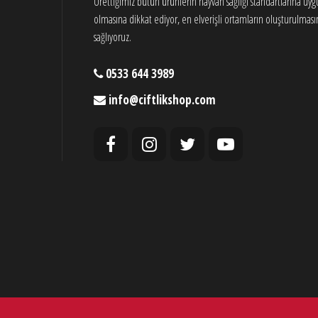
Ürettiğimiz bütün ürünlerin hayvan sağlığı standartlarına uy
olmasına dikkat ediyor, en elverişli ortamların oluşturulması
sağlıyoruz.
0533 644 3989
info@ciftlikshop.com