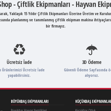
 Shop - Çiftlik Ekipmanları - Hayvan Eki
arak, Yaklaşık 15 Yıldır Çiftlik Ekipmanları Üzerine Üretim ve Kurul
ltusunda planlanmış ve tanımlanmış çiftlik ekipman makina ihtiyaçlar
bir firmayız.
Ücretsiz İade
3D Ödeme
 Ürünlerimizi Ücretsiz İade
Güvenli Ödeme Sayfasında 
yapabilirsiniz.
alıyoruz.
BÜYÜKBAŞ EKIPMANLARI
KÜÇÜKBAŞ EKIPMANLA
Büyükbaş Hayvan Yemlikleri
Küçükbaş Otluk