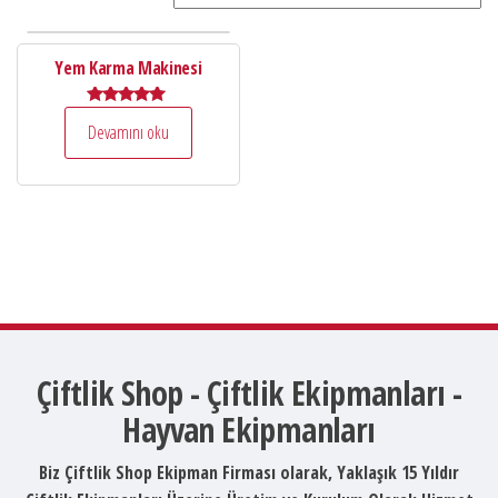
Yem Karma Makinesi
5 üzerinden
Devamını oku
5.00
oy aldı
Çiftlik Shop - Çiftlik Ekipmanları -
Hayvan Ekipmanları
Biz Çiftlik Shop Ekipman Firması olarak, Yaklaşık 15 Yıldır