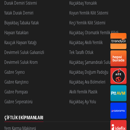
Durak Demiri Sistemi
Küçükbaş Yoncalık
Yatak Durak Demiri
Koyun Yemlik Kilit Sistemi
Büyükbaş Tabaka Yatak
Keçi Yemlik Kilit Sistemi
Hayvan Yatakları
Küçükbaş Otomatik Yemlik Kilidi
Kauçuk Hayvan Yatağı
Küçükbaş Akıllı Yemlik
Devirmeli Suluk Galvanizli
Tek Taraflı Otluk
Devirmeli Suluk Krom
Küçükbaş Şamandıralı Suluk
Gübre Sıyırıcı
Küçükbaş Doğum Padoğu
Gübre Karıştırıcı
Küçükbaş Ara Bölmeleri
Gübre Pompası
Akıllı Yemlik Plastik
Gübre Seperatörü
Küçükbaş Aşı Yolu
ÇIFTLIK EKIPMANLARI
Yem Karma Makinesi