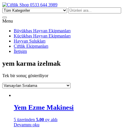
Çiftlik Shop 0533 644 3989
Menu
Büyükbaş Hayvan Ekipmanları
Küçükbaş Hayvan Ekipmanları
Hayvan Sulukları
Çiftlik Ekipmanları
İletişim
yem karma izelmak
Tek bir sonuç gösteriliyor
Yem Ezme Makinesi
5 üzerinden
5.00
oy aldı
Devamını oku