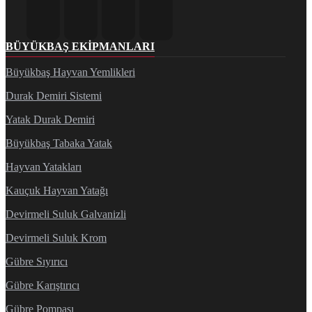
BÜYÜKBAŞ EKIPMANLARI
Büyükbaş Hayvan Yemlikleri
Durak Demiri Sistemi
Yatak Durak Demiri
Büyükbaş Tabaka Yatak
Hayvan Yatakları
Kauçuk Hayvan Yatağı
Devirmeli Suluk Galvanizli
Devirmeli Suluk Krom
Gübre Sıyırıcı
Gübre Karıştırıcı
Gübre Pompası