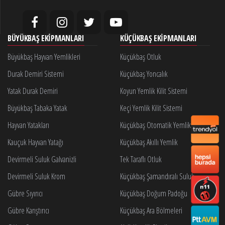
BÜYÜKBAŞ EKIPMANLARI
KÜÇÜKBAŞ EKIPMANLARI
Büyükbaş Hayvan Yemlikleri
Küçükbaş Otluk
Durak Demiri Sistemi
Küçükbaş Yoncalık
Yatak Durak Demiri
Koyun Yemlik Kilit Sistemi
Büyükbaş Tabaka Yatak
Keçi Yemlik Kilit Sistemi
Hayvan Yatakları
Küçükbaş Otomatik Yemlik Kilidi
Kauçuk Hayvan Yatağı
Küçükbaş Akıllı Yemlik
Devirmeli Suluk Galvanizli
Tek Taraflı Otluk
Devirmeli Suluk Krom
Küçükbaş Şamandıralı Suluk
Gübre Sıyırıcı
Küçükbaş Doğum Padoğu
Gübre Karıştırıcı
Küçükbaş Ara Bölmeleri