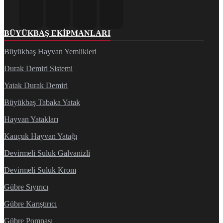
BÜYÜKBAŞ EKIPMANLARI
Büyükbaş Hayvan Yemlikleri
Durak Demiri Sistemi
Yatak Durak Demiri
Büyükbaş Tabaka Yatak
Hayvan Yatakları
Kauçuk Hayvan Yatağı
Devirmeli Suluk Galvanizli
Devirmeli Suluk Krom
Gübre Sıyırıcı
Gübre Karıştırıcı
Gübre Pompası