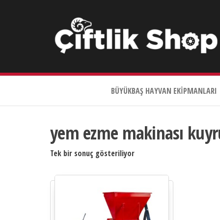
Çiftlik
Shop
BÜYÜKBAŞ HAYVAN EKIPMANLARI
0533
644
3989
yem ezme makinası kuyru
Tek bir sonuç gösteriliyor