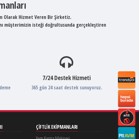
pmanları
um Olarak Hizmet Veren Bir Şirketiz.
ını müşterimizin isteği doğrultusunda gerçekleştiren
7/24 Destek Hizmeti
ödeme
365 gün 24 saat destek sunuyoruz.
RI
ÇIFTLIK EKIPMANLARI
Yem Karma Makinesi