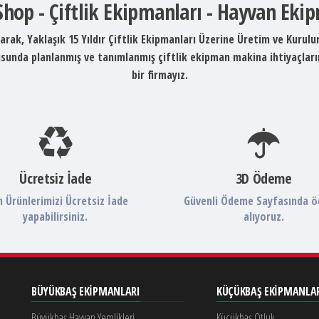
 Shop - Çiftlik Ekipmanları - Hayvan Eki
arak, Yaklaşık 15 Yıldır Çiftlik Ekipmanları Üzerine Üretim ve Kurul
ltusunda planlanmış ve tanımlanmış çiftlik ekipman makina ihtiyaçlar
bir firmayız.
Ücretsiz İade
3D Ödeme
 Ürünlerimizi Ücretsiz İade
Güvenli Ödeme Sayfasında 
yapabilirsiniz.
alıyoruz.
BÜYÜKBAŞ EKIPMANLARI
KÜÇÜKBAŞ EKIPMANLA
Büyükbaş Hayvan Yemlikleri
Küçükbaş Otluk