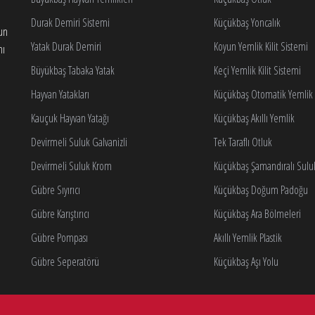
Durak Demiri Sistemi
Küçükbaş Yoncalık
gun
Yatak Durak Demiri
Koyun Yemlik Kilit Sistemi
nı
Büyükbaş Tabaka Yatak
Keçi Yemlik Kilit Sistemi
Hayvan Yatakları
Küçükbaş Otomatik Yemlik K
Kauçuk Hayvan Yatağı
Küçükbaş Akıllı Yemlik
Devirmeli Suluk Galvanizli
Tek Taraflı Otluk
Devirmeli Suluk Krom
Küçükbaş Şamandıralı Sulu
Gübre Sıyırıcı
Küçükbaş Doğum Padoğu
Gübre Karıştırıcı
Küçükbaş Ara Bölmeleri
Gübre Pompası
Akıllı Yemlik Plastik
Gübre Seperatörü
Küçükbaş Aşı Yolu