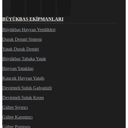
BÜYÜKBAŞ EKIPMANLARI
Büyükbaş Hayvan Yemlikleri
Durak Demiri Sistemi
Yatak Durak Demiri
Büyükbaş Tabaka Yatak
Hayvan Yatakları
Kauçuk Hayvan Yatağı
Devirmeli Suluk Galvanizli
Devirmeli Suluk Krom
Gübre Sıyırıcı
Gübre Karıştırıcı
Gübre Pompası