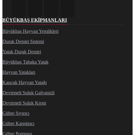
BÜYÜKBAŞ EKIPMANLARI
Büyükbaş Hayvan Yemlikleri
Durak Demiri Sistemi
Yatak Durak Demiri
Büyükbaş Tabaka Yatak
Hayvan Yatakları
Kauçuk Hayvan Yatağı
Devirmeli Suluk Galvanizli
Devirmeli Suluk Krom
Gübre Sıyırıcı
Gübre Karıştırıcı
Gübre Pompası