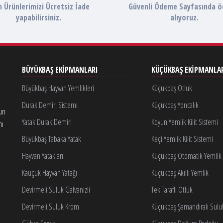
 Ürünlerimizi Ücretsiz İade
Güvenli Ödeme Sayfasında 
yapabilirsiniz.
alıyoruz.
BÜYÜKBAŞ EKIPMANLARI
KÜÇÜKBAŞ EKIPMANLA
Büyükbaş Hayvan Yemlikleri
Küçükbaş Otluk
Durak Demiri Sistemi
Küçükbaş Yoncalık
gun
Yatak Durak Demiri
Koyun Yemlik Kilit Sistemi
nı
Büyükbaş Tabaka Yatak
Keçi Yemlik Kilit Sistemi
Hayvan Yatakları
Küçükbaş Otomatik Yemlik K
Kauçuk Hayvan Yatağı
Küçükbaş Akıllı Yemlik
Devirmeli Suluk Galvanizli
Tek Taraflı Otluk
Devirmeli Suluk Krom
Küçükbaş Şamandıralı Sulu