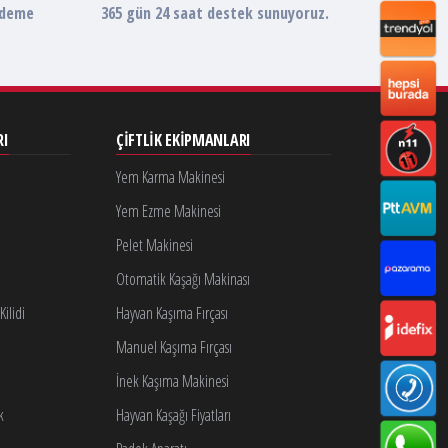
ödeme
365 gün 24 saat destek sunuyoruz.
RI
ÇIFTLIK EKIPMANLARI
Yem Karma Makinesi
Yem Ezme Makinesi
Pelet Makinesi
Otomatik Kaşağı Makinası
ilidi
Hayvan Kaşıma Fırçası
Manuel Kaşıma Fırçası
İnek Kaşıma Makinesi
k
Hayvan Kaşağı Fiyatları