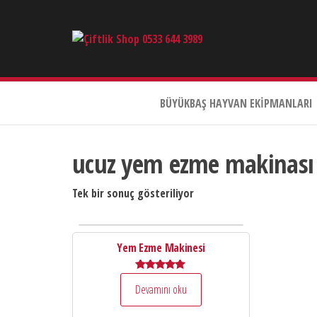
Çiftlik
Shop
0533
644
BÜYÜKBAŞ HAYVAN EKIPMANLARI
3989
ucuz yem ezme makinası
Tek bir sonuç gösteriliyor
Yem Ezme Makinesi
5 üzerinden
Devamını oku
5.00
oy aldı