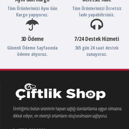
Tüm Ürünlerimizi Aynı Gün
Tüm Ürünlerimizi Ücretsiz
Kargo yapıyoruz.
İade yapabilirsiniz.
3D Ödeme
7/24 Destek Hizmeti
Güvenli Ödeme Sayfasında
365 gün 24 saat destek
ödeme alıyoruz.
sunuyoruz.
Ürettiğimiz bütün ürünlerin hayvan sağlığı standartlarına uygun olmasına
dikkat ediyor, en elverişli ortamların oluşturulmasını sağlıyoruz.