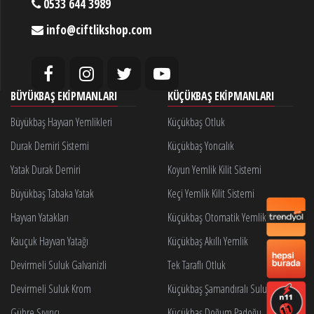
0533 644 3989
info@ciftlikshop.com
BÜYÜKBAŞ EKIPMANLARI
KÜÇÜKBAŞ EKIPMANLARI
Büyükbaş Hayvan Yemlikleri
Küçükbaş Otluk
Durak Demiri Sistemi
Küçükbaş Yoncalık
Yatak Durak Demiri
Koyun Yemlik Kilit Sistemi
Büyükbaş Tabaka Yatak
Keçi Yemlik Kilit Sistemi
Hayvan Yatakları
Küçükbaş Otomatik Yemlik Kilidi
Kauçuk Hayvan Yatağı
Küçükbaş Akıllı Yemlik
Devirmeli Suluk Galvanizli
Tek Taraflı Otluk
Devirmeli Suluk Krom
Küçükbaş Şamandıralı Suluk
Gübre Sıyırıcı
Küçükbaş Doğum Padoğu