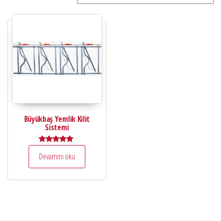
Büyükbaş Yemlik Kilit
Sistemi
5 üzerinden
Devamını oku
5.00
oy aldı