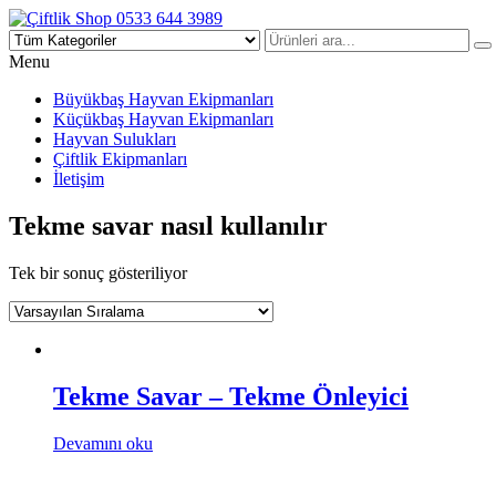
Çiftlik Shop 0533 644 3989
Menu
Büyükbaş Hayvan Ekipmanları
Küçükbaş Hayvan Ekipmanları
Hayvan Sulukları
Çiftlik Ekipmanları
İletişim
Tekme savar nasıl kullanılır
Tek bir sonuç gösteriliyor
Tekme Savar – Tekme Önleyici
Devamını oku