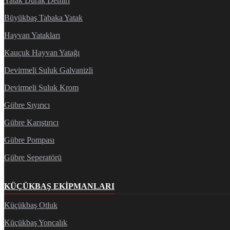
Yatak Durak Demiri
Büyükbaş Tabaka Yatak
Hayvan Yatakları
Kauçuk Hayvan Yatağı
Devirmeli Suluk Galvanizli
Devirmeli Suluk Krom
Gübre Sıyırıcı
Gübre Karıştırıcı
Gübre Pompası
Gübre Seperatörü
KÜÇÜKBAŞ EKIPMANLARI
Küçükbaş Otluk
Küçükbaş Yoncalık