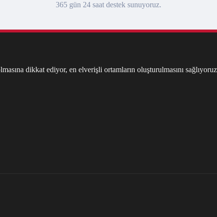
365 gün 24 saat destek sunuyoruz.
masına dikkat ediyor, en elverişli ortamların oluşturulmasını sağlıyoruz