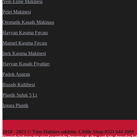
Yem Ezme Makinesi
Pelet Makinesi
Otomatik Kaşağı Makinası
Hayvan Kaşıma Fırçası
Manuel Kaşıma Fırçası
İnek Kaşıma Makinesi
Hayvan Kaşağı Fiyatları
Padok Aparatı
Buzağı Kulübesi
Plastik Suluk 5 Lt
Izgara Plastik
2010 - 2023 © Tüm Hakları saklıdır. Çiftlik Shop 0533 644 3989
Sitemizde bulunan tüm görsel ve metinler firmamıza ait olup, yazılı izin alınmadan kull