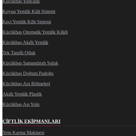
Küçükbaş Yoncalık
Koyun Yemlik Kilit Sistemi
Keçi Yemlik Kilit Sistemi
Küçükbaş Otomatik Yemlik Kilidi
Küçükbaş Akıllı Yemlik
Tek Taraflı Otluk
Küçükbaş Şamandıralı Suluk
Küçükbaş Doğum Padoğu
Küçükbaş Ara Bölmeleri
Akıllı Yemlik Plastik
Küçükbaş Aşı Yolu
ÇIFTLIK EKIPMANLARI
Yem Karma Makinesi