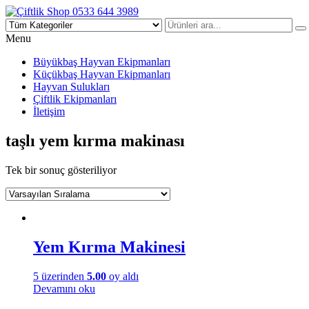
Çiftlik Shop 0533 644 3989
Menu
Büyükbaş Hayvan Ekipmanları
Küçükbaş Hayvan Ekipmanları
Hayvan Sulukları
Çiftlik Ekipmanları
İletişim
taşlı yem kırma makinası
Tek bir sonuç gösteriliyor
Yem Kırma Makinesi
5 üzerinden
5.00
oy aldı
Devamını oku