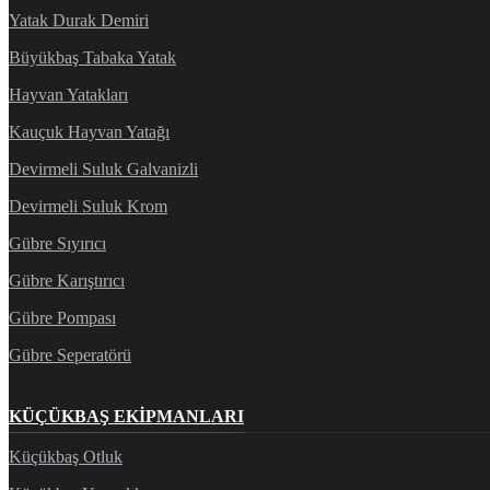
Yatak Durak Demiri
Büyükbaş Tabaka Yatak
Hayvan Yatakları
Kauçuk Hayvan Yatağı
Devirmeli Suluk Galvanizli
Devirmeli Suluk Krom
Gübre Sıyırıcı
Gübre Karıştırıcı
Gübre Pompası
Gübre Seperatörü
KÜÇÜKBAŞ EKIPMANLARI
Küçükbaş Otluk