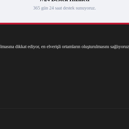
365 gün 24 saat destek sunuyoruz.
masına dikkat ediyor, en elverişli ortamların oluşturulmasını sağlıyoruz