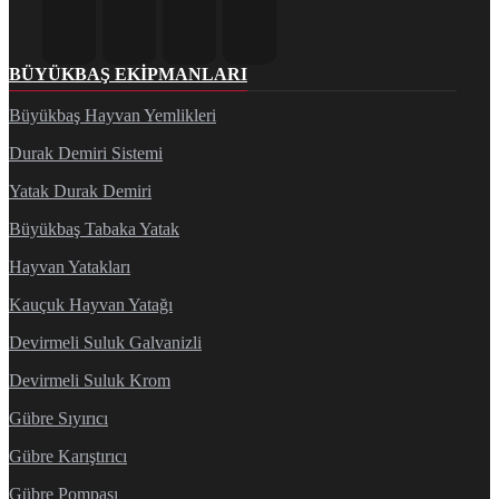
BÜYÜKBAŞ EKIPMANLARI
Büyükbaş Hayvan Yemlikleri
Durak Demiri Sistemi
Yatak Durak Demiri
Büyükbaş Tabaka Yatak
Hayvan Yatakları
Kauçuk Hayvan Yatağı
Devirmeli Suluk Galvanizli
Devirmeli Suluk Krom
Gübre Sıyırıcı
Gübre Karıştırıcı
Gübre Pompası