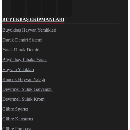
BÜYÜKBAŞ EKIPMANLARI
Büyükbaş Hayvan Yemlikleri
Durak Demiri Sistemi
Yatak Durak Demiri
Büyükbaş Tabaka Yatak
Hayvan Yatakları
Kauçuk Hayvan Yatağı
Devirmeli Suluk Galvanizli
Devirmeli Suluk Krom
Gübre Sıyırıcı
Gübre Karıştırıcı
Gübre Pompası