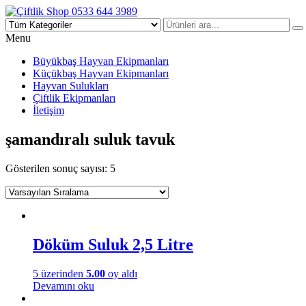
Çiftlik Shop 0533 644 3989
Menu
Büyükbaş Hayvan Ekipmanları
Küçükbaş Hayvan Ekipmanları
Hayvan Sulukları
Çiftlik Ekipmanları
İletişim
şamandıralı suluk tavuk
Gösterilen sonuç sayısı: 5
Döküm Suluk 2,5 Litre
5 üzerinden
5.00
oy aldı
Devamını oku