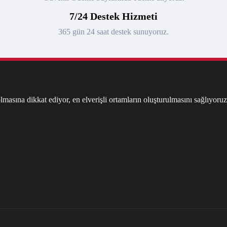
7/24 Destek Hizmeti
365 gün 24 saat destek sunuyoruz.
masına dikkat ediyor, en elverişli ortamların oluşturulmasını sağlıyoruz