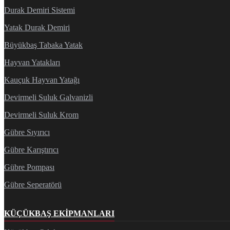
Durak Demiri Sistemi
Yatak Durak Demiri
Büyükbaş Tabaka Yatak
Hayvan Yatakları
Kauçuk Hayvan Yatağı
Devirmeli Suluk Galvanizli
Devirmeli Suluk Krom
Gübre Sıyırıcı
Gübre Karıştırıcı
Gübre Pompası
Gübre Seperatörü
KÜÇÜKBAŞ EKIPMANLARI