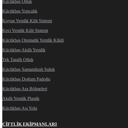
Küçükbaş Otluk
Küçükbaş Yoncalık
Koyun Yemlik Kilit Sistemi
Keçi Yemlik Kilit Sistemi
Küçükbaş Otomatik Yemlik Kilidi
Küçükbaş Akıllı Yemlik
Tek Taraflı Otluk
Küçükbaş Şamandıralı Suluk
Küçükbaş Doğum Padoğu
Küçükbaş Ara Bölmeleri
Akıllı Yemlik Plastik
Küçükbaş Aşı Yolu
ÇIFTLIK EKIPMANLARI