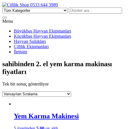
Çiftlik Shop 0533 644 3989
Menu
Büyükbaş Hayvan Ekipmanları
Küçükbaş Hayvan Ekipmanları
Hayvan Sulukları
Çiftlik Ekipmanları
İletişim
sahibinden 2. el yem karma makinası
fiyatları
Tek bir sonuç gösteriliyor
Yem Karma Makinesi
5 üzerinden
5.00
oy aldı