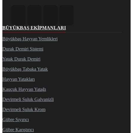
BÜYÜKBAŞ EKIPMANLARI
Büyükbaş Hayvan Yemlikleri
Durak Demiri Sistemi
Yatak Durak Demiri
Büyükbaş Tabaka Yatak
Hayvan Yatakları
Kauçuk Hayvan Yatağı
Devirmeli Suluk Galvanizli
Devirmeli Suluk Krom
Gübre Sıyırıcı
Gübre Karıştırıcı