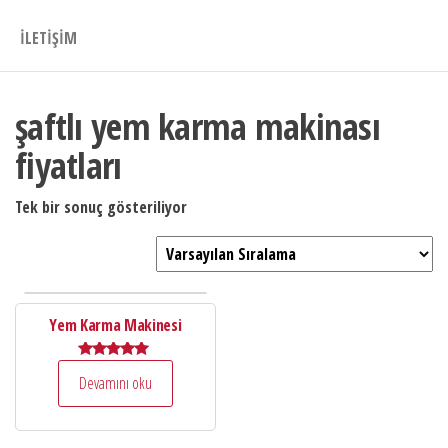
İLETIŞIM
şaftlı yem karma makinası
fiyatları
Tek bir sonuç gösteriliyor
Yem Karma Makinesi
5 üzerinden
Devamını oku
5.00
oy aldı