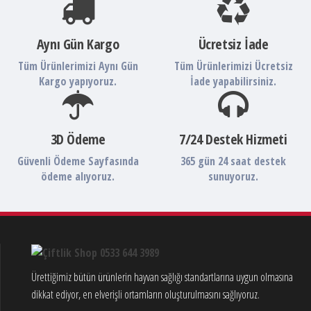
Aynı Gün Kargo
Ücretsiz İade
Tüm Ürünlerimizi Aynı Gün
Tüm Ürünlerimizi Ücretsiz
Kargo yapıyoruz.
İade yapabilirsiniz.
3D Ödeme
7/24 Destek Hizmeti
Güvenli Ödeme Sayfasında
365 gün 24 saat destek
ödeme alıyoruz.
sunuyoruz.
Ürettiğimiz bütün ürünlerin hayvan sağlığı standartlarına uygun olmasına
dikkat ediyor, en elverişli ortamların oluşturulmasını sağlıyoruz.