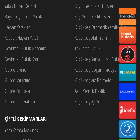
Yatak Durak Demiri
Koyun Yemlik Kilit Sistemi
Büyükbaş Tabaka Yatak
Keçi Yemlik Kilit Sistemi
Hayvan Yatakları
Küçükbaş Otomatik Yemlik Kilidi
Kauçuk Hayvan Yatağı
Küçükbaş Akıllı Yemlik
Devirmeli Suluk Galvanizli
Tek Taraflı Otluk
Devirmeli Suluk Krom
Küçükbaş Şamandıralı Suluk
Gübre Sıyırıcı
Küçükbaş Doğum Padoğu
Gübre Karıştırıcı
Küçükbaş Ara Bölmeleri
Gübre Pompası
Akıllı Yemlik Plastik
Gübre Seperatörü
Küçükbaş Aşı Yolu
ÇIFTLIK EKIPMANLARI
Yem Karma Makinesi