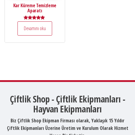
Kar Küreme Temizleme
Aparatı
5 üzerinden
Devamını oku
5.00
oy aldı
Çiftlik Shop - Çiftlik Ekipmanları -
Hayvan Ekipmanları
Biz Çiftlik Shop Ekipman Firması olarak, Yaklaşık 15 Yıldır
Çiftlik Ekipmanları Üzerine Üretim ve Kurulum Olarak Hizmet