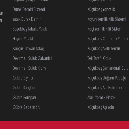
Durak Demiri Sistemi
Küçükbaş Yoncalık
gun
Yatak Durak Demiri
Koyun Yemlik Kilit Sistemi
nı
Büyükbaş Tabaka Yatak
Keçi Yemlik Kilit Sistemi
Hayvan Yatakları
Küçükbaş Otomatik Yemlik K
Kauçuk Hayvan Yatağı
Küçükbaş Akıllı Yemlik
Devirmeli Suluk Galvanizli
Tek Taraflı Otluk
Devirmeli Suluk Krom
Küçükbaş Şamandıralı Sulu
Gübre Sıyırıcı
Küçükbaş Doğum Padoğu
Gübre Karıştırıcı
Küçükbaş Ara Bölmeleri
Gübre Pompası
Akıllı Yemlik Plastik
Gübre Seperatörü
Küçükbaş Aşı Yolu