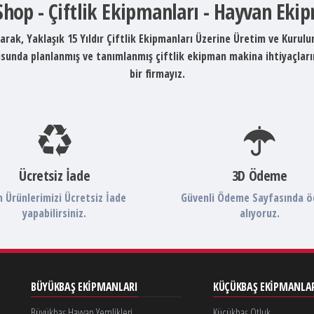
 Shop - Çiftlik Ekipmanları - Hayvan Eki
arak, Yaklaşık 15 Yıldır Çiftlik Ekipmanları Üzerine Üretim ve Kurul
ltusunda planlanmış ve tanımlanmış çiftlik ekipman makina ihtiyaçlar
bir firmayız.
Ücretsiz İade
3D Ödeme
 Ürünlerimizi Ücretsiz İade
Güvenli Ödeme Sayfasında 
yapabilirsiniz.
alıyoruz.
BÜYÜKBAŞ EKIPMANLARI
KÜÇÜKBAŞ EKIPMANLA
Büyükbaş Hayvan Yemlikleri
Küçükbaş Otluk