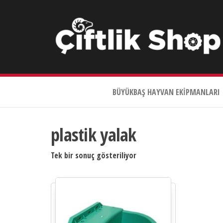
Çiftlik
Shop
BÜYÜKBAŞ HAYVAN EKIPMANLARI
0533
644
3989
plastik yalak
Tek bir sonuç gösteriliyor