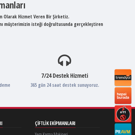
pmanları
um Olarak Hizmet Veren Bir Şirketiz.
ını müşterimizin isteği doğrultusunda gerçekleştiren
7/24 Destek Hizmeti
ödeme
365 gün 24 saat destek sunuyoruz.
RI
ÇIFTLIK EKIPMANLARI
Yem Karma Makinesi