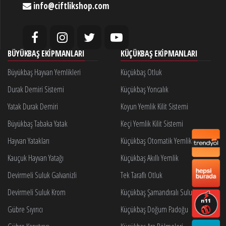
info@ciftlikshop.com
BÜYÜKBAŞ EKIPMANLARI
KÜÇÜKBAŞ EKIPMANLARI
Büyükbaş Hayvan Yemlikleri
Küçükbaş Otluk
Durak Demiri Sistemi
Küçükbaş Yoncalık
Yatak Durak Demiri
Koyun Yemlik Kilit Sistemi
Büyükbaş Tabaka Yatak
Keçi Yemlik Kilit Sistemi
Hayvan Yatakları
Küçükbaş Otomatik Yemlik Kilidi
Kauçuk Hayvan Yatağı
Küçükbaş Akıllı Yemlik
Devirmeli Suluk Galvanizli
Tek Taraflı Otluk
Devirmeli Suluk Krom
Küçükbaş Şamandıralı Suluk
Gübre Sıyırıcı
Küçükbaş Doğum Padoğu