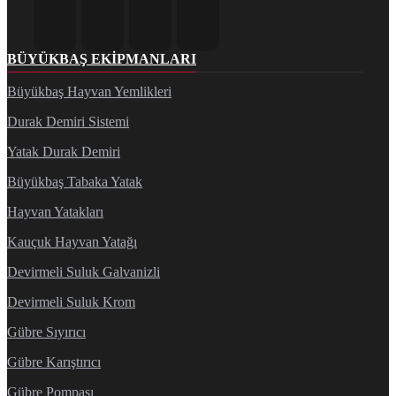
BÜYÜKBAŞ EKIPMANLARI
Büyükbaş Hayvan Yemlikleri
Durak Demiri Sistemi
Yatak Durak Demiri
Büyükbaş Tabaka Yatak
Hayvan Yatakları
Kauçuk Hayvan Yatağı
Devirmeli Suluk Galvanizli
Devirmeli Suluk Krom
Gübre Sıyırıcı
Gübre Karıştırıcı
Gübre Pompası