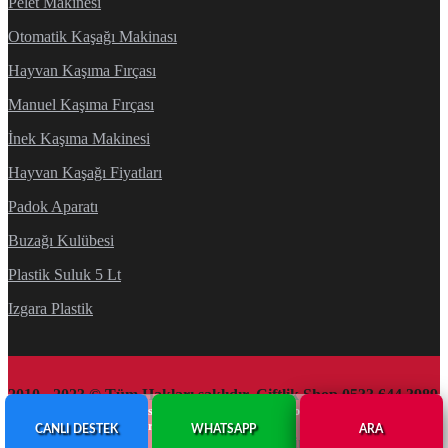
Pelet Makinesi
Otomatik Kaşağı Makinası
Hayvan Kaşıma Fırçası
Manuel Kaşıma Fırçası
İnek Kaşıma Makinesi
Hayvan Kaşağı Fiyatları
Padok Aparatı
Buzağı Kulübesi
Plastik Suluk 5 Lt
Izgara Plastik
2010 - 2023 © Tüm Hakları saklıdır. Çiftlik Shop 0533 644 3989
Sitemizde bulunan tüm görsel ve metinler firmamıza ait olup, yazılı izin alınmadan
kullanımı kesinlikle yasaktır.
CANLI DESTEK
WHATSAPP
ARA
Çiftlik Ekipmanları
Web Tasarım