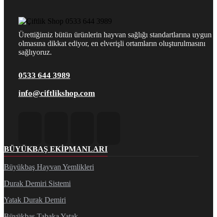
Ürettiğimiz bütün ürünlerin hayvan sağlığı standartlarına uygun
olmasına dikkat ediyor, en elverişli ortamların oluşturulmasını
sağlıyoruz.
0533 644 3989
info@ciftlikshop.com
BÜYÜKBAŞ EKIPMANLARI
Büyükbaş Hayvan Yemlikleri
Durak Demiri Sistemi
Yatak Durak Demiri
Büyükbaş Tabaka Yatak