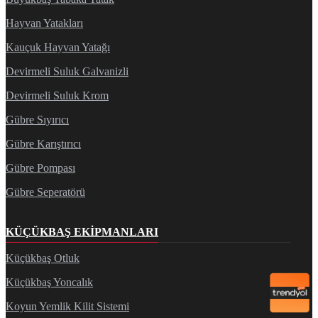
Hayvan Yatakları
Kauçuk Hayvan Yatağı
Devirmeli Suluk Galvanizli
Devirmeli Suluk Krom
Gübre Sıyırıcı
Gübre Karıştırıcı
Gübre Pompası
Gübre Seperatörü
KÜÇÜKBAŞ EKIPMANLARI
Küçükbaş Otluk
Küçükbaş Yoncalık
Koyun Yemlik Kilit Sistemi