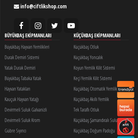
info@ciftlikshop.com
BÜYÜKBAŞ EKIPMANLARI
KÜÇÜKBAŞ EKIPMANLARI
Büyükbaş Hayvan Yemlikleri
Küçükbaş Otluk
Durak Demiri Sistemi
Küçükbaş Yoncalık
Yatak Durak Demiri
Koyun Yemlik Kilit Sistemi
Büyükbaş Tabaka Yatak
Keçi Yemlik Kilit Sistemi
Hayvan Yatakları
Küçükbaş Otomatik Yemlik Kilidi
Kauçuk Hayvan Yatağı
Küçükbaş Akıllı Yemlik
Devirmeli Suluk Galvanizli
Tek Taraflı Otluk
Devirmeli Suluk Krom
Küçükbaş Şamandıralı Suluk
Gübre Sıyırıcı
Küçükbaş Doğum Padoğu