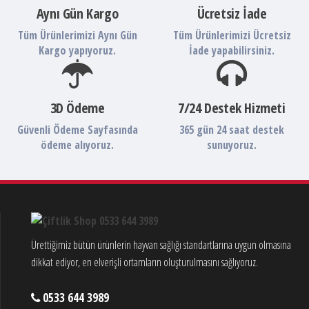
Aynı Gün Kargo
Ücretsiz İade
Tüm Ürünlerimizi Aynı Gün
Tüm Ürünlerimizi Ücretsiz
Kargo yapıyoruz.
İade yapabilirsiniz.
3D Ödeme
7/24 Destek Hizmeti
Güvenli Ödeme Sayfasında
365 gün 24 saat destek
ödeme alıyoruz.
sunuyoruz.
Ürettiğimiz bütün ürünlerin hayvan sağlığı standartlarına uygun olmasına
dikkat ediyor, en elverişli ortamların oluşturulmasını sağlıyoruz.
0533 644 3989