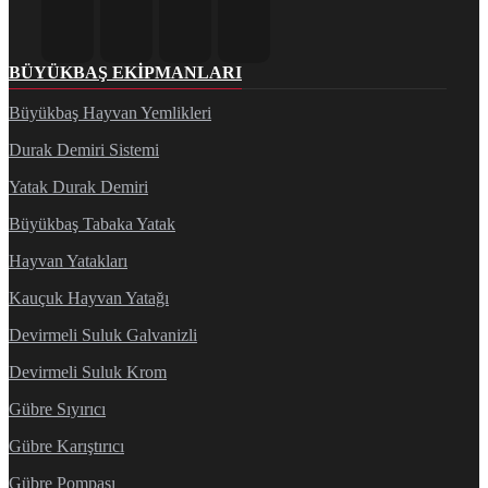
BÜYÜKBAŞ EKIPMANLARI
Büyükbaş Hayvan Yemlikleri
Durak Demiri Sistemi
Yatak Durak Demiri
Büyükbaş Tabaka Yatak
Hayvan Yatakları
Kauçuk Hayvan Yatağı
Devirmeli Suluk Galvanizli
Devirmeli Suluk Krom
Gübre Sıyırıcı
Gübre Karıştırıcı
Gübre Pompası