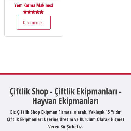
Yem Karma Makinesi
5 üzerinden
Devamını oku
5.00
oy aldı
Çiftlik Shop - Çiftlik Ekipmanları -
Hayvan Ekipmanları
Biz Çiftlik Shop Ekipman Firması olarak, Yaklaşık 15 Yıldır
Çiftlik Ekipmanları Üzerine Üretim ve Kurulum Olarak Hizmet
Veren Bir Şirketiz.