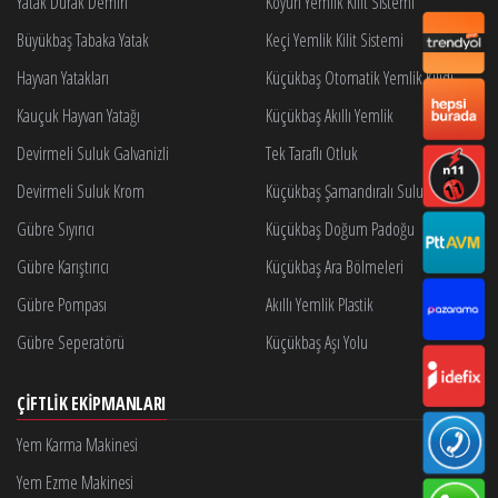
Yatak Durak Demiri
Koyun Yemlik Kilit Sistemi
Büyükbaş Tabaka Yatak
Keçi Yemlik Kilit Sistemi
Hayvan Yatakları
Küçükbaş Otomatik Yemlik Kilidi
Kauçuk Hayvan Yatağı
Küçükbaş Akıllı Yemlik
Devirmeli Suluk Galvanizli
Tek Taraflı Otluk
Devirmeli Suluk Krom
Küçükbaş Şamandıralı Suluk
Gübre Sıyırıcı
Küçükbaş Doğum Padoğu
Gübre Karıştırıcı
Küçükbaş Ara Bölmeleri
Gübre Pompası
Akıllı Yemlik Plastik
Gübre Seperatörü
Küçükbaş Aşı Yolu
ÇIFTLIK EKIPMANLARI
Yem Karma Makinesi
Yem Ezme Makinesi